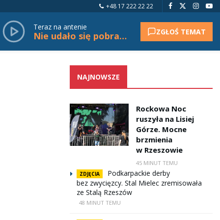
+48 17 222 22 22
Teraz na antenie
ZGŁOŚ TEMAT
Nie udało się pobrać tytułu.
NAJNOWSZE
Rockowa Noc
ruszyła na Lisiej
Górze. Mocne
brzmienia
w Rzeszowie
45 MINUT TEMU
Podkarpackie derby
ZDJĘCIA
bez zwycięzcy. Stal Mielec zremisowała
ze Stalą Rzeszów
48 MINUT TEMU