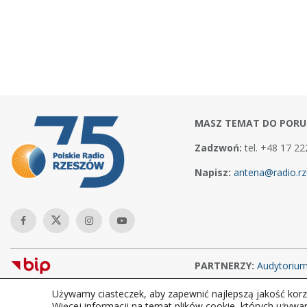
MASZ TEMAT DO PORU
Zadzwoń:
tel. +48 17 22
Napisz:
antena@radio.rz
PARTNERZY:
Audytoriu
Używamy ciasteczek, aby zapewnić najlepszą jakość korzy
Copyright © 2026Polskie Radio Rzeszów S.A. w likwidacj. Wszelkie
Więcej informacji na temat plików cookie, których używa