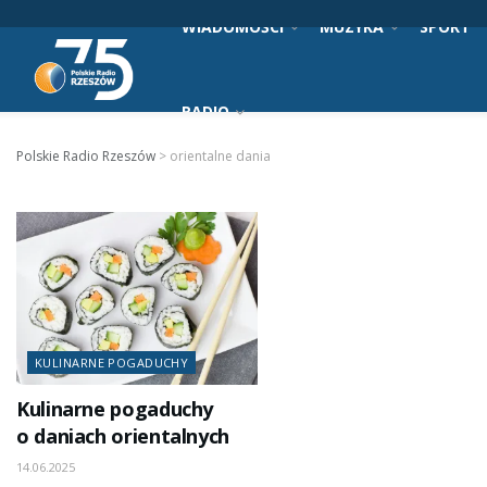
WIADOMOŚCI
MUZYKA
SPORT
RADIO
Polskie Radio Rzeszów
>
orientalne dania
KULINARNE POGADUCHY
Kulinarne pogaduchy
o daniach orientalnych
14.06.2025