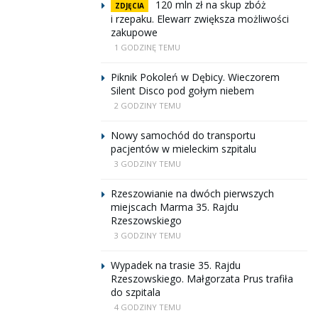
120 mln zł na skup zbóż
ZDJĘCIA
i rzepaku. Elewarr zwiększa możliwości
zakupowe
1 GODZINĘ TEMU
Piknik Pokoleń w Dębicy. Wieczorem
Silent Disco pod gołym niebem
2 GODZINY TEMU
Nowy samochód do transportu
pacjentów w mieleckim szpitalu
3 GODZINY TEMU
Rzeszowianie na dwóch pierwszych
miejscach Marma 35. Rajdu
Rzeszowskiego
3 GODZINY TEMU
Wypadek na trasie 35. Rajdu
Rzeszowskiego. Małgorzata Prus trafiła
do szpitala
4 GODZINY TEMU