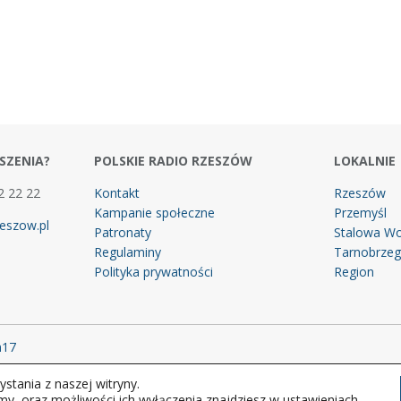
SZENIA?
POLSKIE RADIO RZESZÓW
LOKALNIE
2 22 22
Kontakt
Rzeszów
Kampanie społeczne
Przemyśl
eszow.pl
Patronaty
Stalowa Wo
Regulaminy
Tarnobrze
Polityka prywatności
Region
m17
stania z naszej witryny.
 prawa zastrzeżone.
my, oraz możliwości ich wyłączenia znajdziesz w ustawieniach.