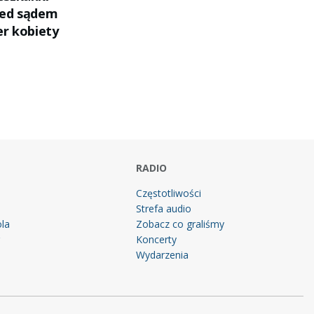
zed sądem
er kobiety
RADIO
Częstotliwości
Strefa audio
la
Zobacz co graliśmy
g
Koncerty
Wydarzenia