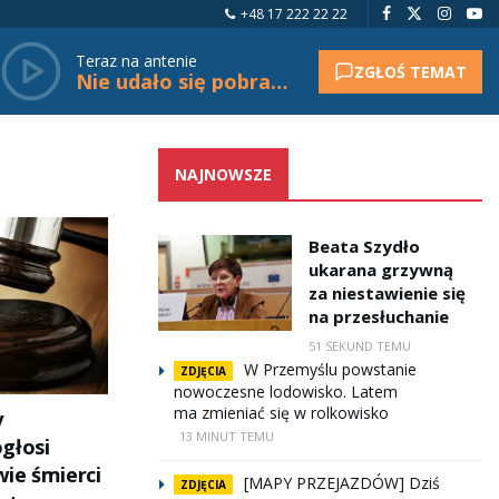
+48 17 222 22 22
Teraz na antenie
ZGŁOŚ TEMAT
Nie udało się pobrać tytułu.
NAJNOWSZE
Beata Szydło
ukarana grzywną
za niestawienie się
na przesłuchanie
51 SEKUND TEMU
W Przemyślu powstanie
ZDJĘCIA
nowoczesne lodowisko. Latem
ma zmieniać się w rolkowisko
y
13 MINUT TEMU
głosi
ie śmierci
[MAPY PRZEJAZDÓW] Dziś
ZDJĘCIA