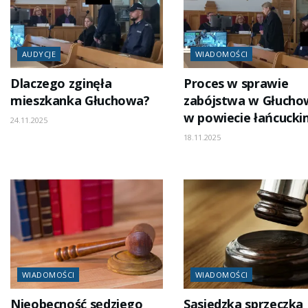
AUDYCJE
WIADOMOŚCI
Dlaczego zginęła
Proces w sprawie
mieszkanka Głuchowa?
zabójstwa w Głucho
w powiecie łańcuck
24.11.2025
18.11.2025
WIADOMOŚCI
WIADOMOŚCI
Nieobecność sędziego
Sąsiedzka sprzeczka