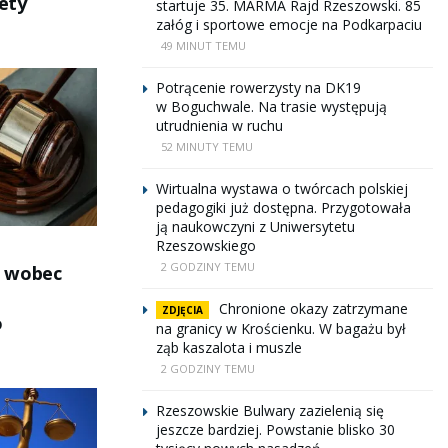
iety
startuje 35. MARMA Rajd Rzeszowski. 85
załóg i sportowe emocje na Podkarpaciu
49 MINUT TEMU
Potrącenie rowerzysty na DK19
w Boguchwale. Na trasie występują
utrudnienia w ruchu
52 MINUTY TEMU
Wirtualna wystawa o twórcach polskiej
pedagogiki już dostępna. Przygotowała
ją naukowczyni z Uniwersytetu
Rzeszowskiego
2 GODZINY TEMU
 wobec
Chronione okazy zatrzymane
ZDJĘCIA
o
na granicy w Krościenku. W bagażu był
ząb kaszalota i muszle
2 GODZINY TEMU
Rzeszowskie Bulwary zazielenią się
jeszcze bardziej. Powstanie blisko 30