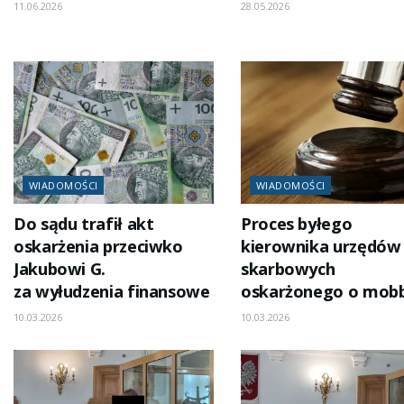
11.06.2026
28.05.2026
WIADOMOŚCI
WIADOMOŚCI
Do sądu trafił akt
Proces byłego
oskarżenia przeciwko
kierownika urzędów
Jakubowi G.
skarbowych
za wyłudzenia finansowe
oskarżonego o mob
10.03.2026
10.03.2026