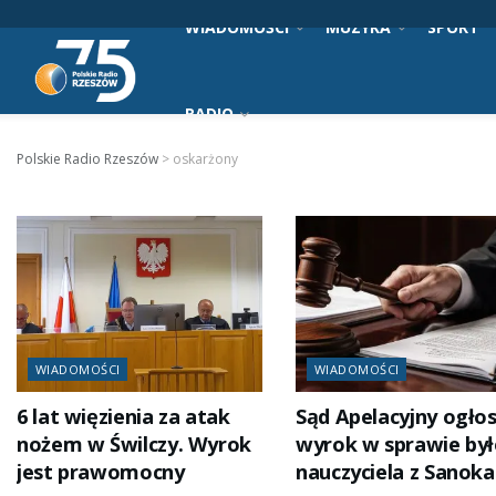
WIADOMOŚCI
MUZYKA
SPORT
RADIO
Polskie Radio Rzeszów
>
oskarżony
WIADOMOŚCI
WIADOMOŚCI
6 lat więzienia za atak
Sąd Apelacyjny ogłos
nożem w Świlczy. Wyrok
wyrok w sprawie by
jest prawomocny
nauczyciela z Sanoka