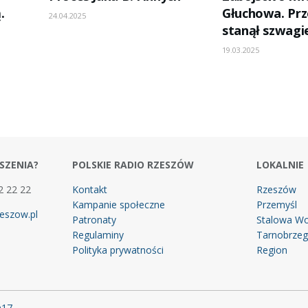
.
Głuchowa. Pr
24.04.2025
stanął szwagi
19.03.2025
SZENIA?
POLSKIE RADIO RZESZÓW
LOKALNIE
2 22 22
Kontakt
Rzeszów
Kampanie społeczne
Przemyśl
eszow.pl
Patronaty
Stalowa Wo
Regulaminy
Tarnobrze
Polityka prywatności
Region
m17