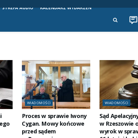
STREFA AUDIO
KALENDARZ WYDARZEŃ
WIADOMOŚCI
WIADOMOŚCI
i
Proces w sprawie Iwony
Sąd Apelacyjn
łego
Cygan. Mowy końcowe
w Rzeszowie o
przed sądem
wyrok w spraw