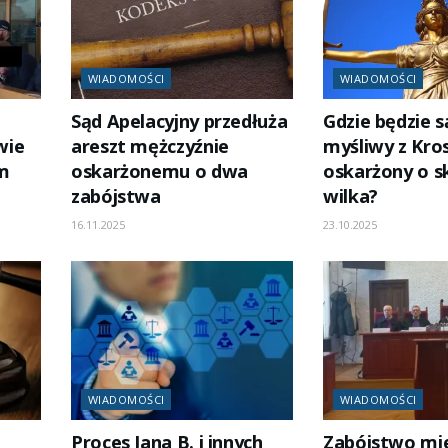
WIADOMOŚCI
WIADOMOŚCI
Sąd Apelacyjny przedłuża
Gdzie będzie 
wie
areszt mężczyźnie
myśliwy z Kro
im
oskarżonemu o dwa
oskarżony o s
zabójstwa
wilka?
16.11.2025
23.10.2025
WIADOMOŚCI
WIADOMOŚCI
Proces Jana B. i innych
Zabójstwo mi