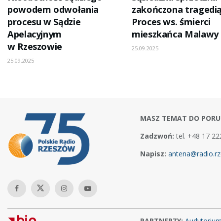
powodem odwołania
zakończona tragedią
procesu w Sądzie
Proces ws. śmierci
Apelacyjnym
mieszkańca Malawy
w Rzeszowie
25.09.2025
25.09.2025
MASZ TEMAT DO PORU
Zadzwoń:
tel. +48 17 22
Napisz:
antena@radio.rz
PARTNERZY:
Audytoriu