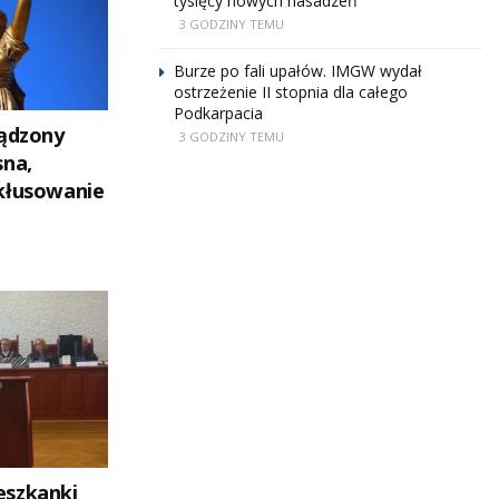
tysięcy nowych nasadzeń
3 GODZINY TEMU
Burze po fali upałów. IMGW wydał
ostrzeżenie II stopnia dla całego
Podkarpacia
sądzony
3 GODZINY TEMU
sna,
kłusowanie
eszkanki