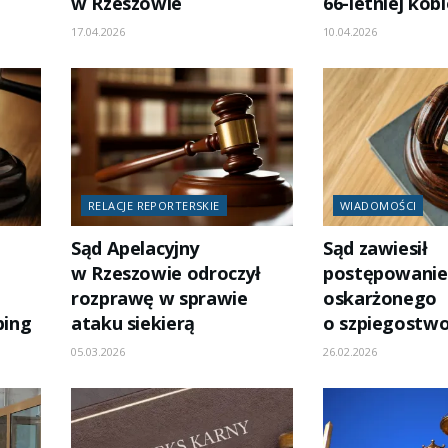
w Rzeszowie
66-letniej kob
17.04.2026
10.04.2026
RELACJE REPORTERSKIE
WIADOMOŚCI
Sąd Apelacyjny
Sąd zawiesił
w Rzeszowie odroczył
postępowanie
rozprawę w sprawie
oskarżonego
bing
ataku siekierą
o szpiegostw
05.03.2026
26.02.2026