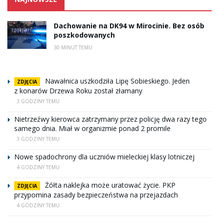
Dachowanie na DK94 w Mirocinie. Bez osób
poszkodowanych
30 MINUT TEMU
Nawałnica uszkodziła Lipę Sobieskiego. Jeden
ZDJĘCIA
z konarów Drzewa Roku został złamany
3 GODZINY TEMU
Nietrzeźwy kierowca zatrzymany przez policję dwa razy tego
samego dnia. Miał w organizmie ponad 2 promile
3 GODZINY TEMU
Nowe spadochrony dla uczniów mieleckiej klasy lotniczej
4 GODZINY TEMU
Żółta naklejka może uratować życie. PKP
ZDJĘCIA
przypomina zasady bezpieczeństwa na przejazdach
4 GODZINY TEMU