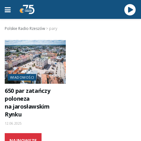
Polskie Radio Rzeszów
>
pary
WIADOMOŚCI
650 par zatańczy
poloneza
na jarosławskim
Rynku
12.06.2025
NAJNOWSZE