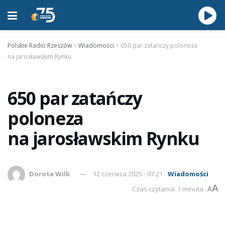
Polskie Radio Rzeszów
>
Wiadomości
>
650 par zatańczy poloneza
na jarosławskim Rynku
650 par zatańczy
poloneza
na jarosławskim Rynku
Dorota Wilk
12 czerwca 2025 - 07:21
Wiadomości
A
Czas czytania: 1 minuta
A