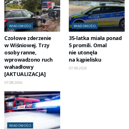
WIADOMOŚCI
WIADOMOŚCI
Czołowe zderzenie
35-latka miała ponad
w Wiśniowej. Trzy
5 promili. Omal
osoby ranne,
nie utonęła
wprowadzono ruch
na kąpielisku
wahadłowy
07.08.2026
[AKTUALIZACJA]
07.08.2026
WIADOMOŚCI