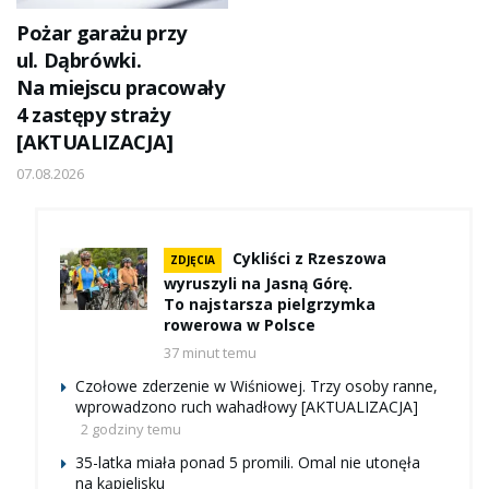
Pożar garażu przy
ul. Dąbrówki.
Na miejscu pracowały
4 zastępy straży
[AKTUALIZACJA]
07.08.2026
Cykliści z Rzeszowa
ZDJĘCIA
wyruszyli na Jasną Górę.
To najstarsza pielgrzymka
rowerowa w Polsce
37 minut temu
Czołowe zderzenie w Wiśniowej. Trzy osoby ranne,
wprowadzono ruch wahadłowy [AKTUALIZACJA]
2 godziny temu
35-latka miała ponad 5 promili. Omal nie utonęła
na kąpielisku