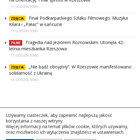
11 GODZIN TEMU
Finał Podkarpackiego Szlaku Filmowego. Muzyka
ZDJĘCIA
Kilara i „Pałac” w Łańcucie
11 GODZIN TEMU
Tragedia nad Jeziorem Rożnowskim. Utonęła 42-
PILNE
letnia mieszkanka Rzeszowa
11 GODZIN TEMU
„Nie bądź obojętny”. W Rzeszowie manifestowano
ZDJĘCIA
solidarność z Ukrainą
12 GODZIN TEMU
Używamy ciasteczek, aby zapewnić najlepszą jakość
korzystania z naszej witryny.
Więcej informacji na temat plików cookie, których używamy,
oraz możliwości ich wyłączenia znajdziesz w ustawieniach.
Copyright © 2026Polskie Radio Rzeszów S.A. w likwidacj.