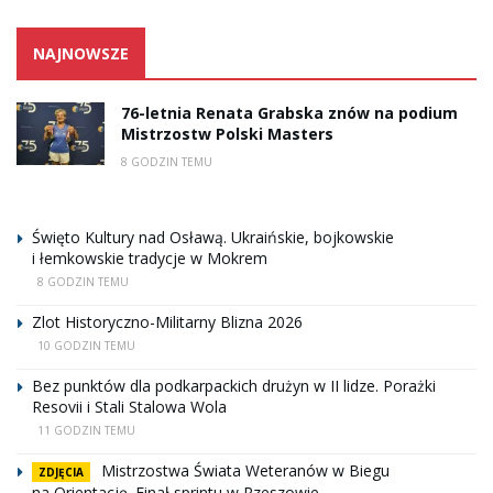
NAJNOWSZE
76-letnia Renata Grabska znów na podium
Mistrzostw Polski Masters
8 GODZIN TEMU
Święto Kultury nad Osławą. Ukraińskie, bojkowskie
i łemkowskie tradycje w Mokrem
8 GODZIN TEMU
Zlot Historyczno-Militarny Blizna 2026
10 GODZIN TEMU
Bez punktów dla podkarpackich drużyn w II lidze. Porażki
Resovii i Stali Stalowa Wola
11 GODZIN TEMU
Mistrzostwa Świata Weteranów w Biegu
ZDJĘCIA
na Orientację. Finał sprintu w Rzeszowie