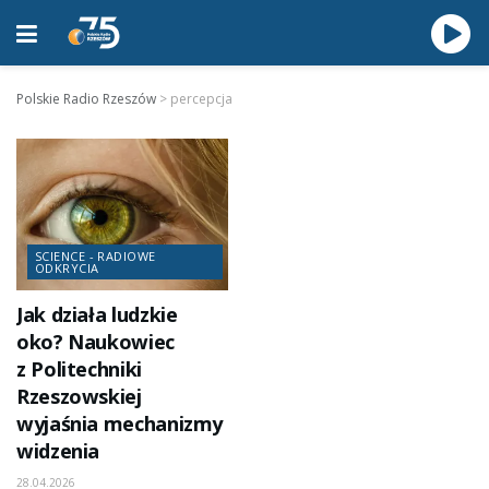
Polskie Radio Rzeszów
>
percepcja
SCIENCE - RADIOWE
ODKRYCIA
Jak działa ludzkie
oko? Naukowiec
z Politechniki
Rzeszowskiej
wyjaśnia mechanizmy
widzenia
28.04.2026