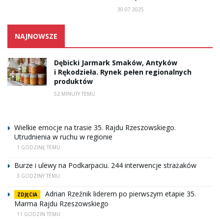
30.07.2025
NAJNOWSZE
Dębicki Jarmark Smaków, Antyków
i Rękodzieła. Rynek pełen regionalnych
produktów
52 MINUTY TEMU
Wielkie emocje na trasie 35. Rajdu Rzeszowskiego.
Utrudnienia w ruchu w regionie
1 GODZINĘ TEMU
Burze i ulewy na Podkarpaciu. 244 interwencje strażaków
3 GODZINY TEMU
Adrian Rzeźnik liderem po pierwszym etapie 35.
ZDJĘCIA
Marma Rajdu Rzeszowskiego
11 GODZIN TEMU