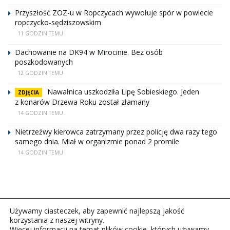
Przyszłość ZOZ-u w Ropczycach wywołuje spór w powiecie
ropczycko-sędziszowskim
11 GODZIN TEMU
Dachowanie na DK94 w Mirocinie. Bez osób
poszkodowanych
12 GODZIN TEMU
Nawałnica uszkodziła Lipę Sobieskiego. Jeden
ZDJĘCIA
z konarów Drzewa Roku został złamany
14 GODZIN TEMU
Nietrzeźwy kierowca zatrzymany przez policję dwa razy tego
samego dnia. Miał w organizmie ponad 2 promile
14 GODZIN TEMU
Używamy ciasteczek, aby zapewnić najlepszą jakość
korzystania z naszej witryny.
Więcej informacji na temat plików cookie, których używamy,