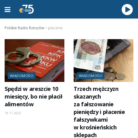
Polskie Radio Rzeszów
>
płacenie
WIADOMOŚCI
WIADOMOŚCI
Spędzi w areszcie 10
Trzech mężczyzn
miesięcy, bo nie płacił
skazanych
alimentów
za fałszowanie
pieniędzy i płacenie
19.11.2025
fałszywkami
w krośnieńskich
sklepach