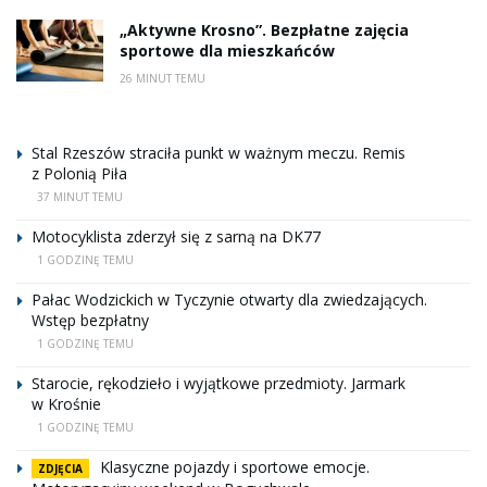
„Aktywne Krosno”. Bezpłatne zajęcia
sportowe dla mieszkańców
26 MINUT TEMU
Stal Rzeszów straciła punkt w ważnym meczu. Remis
z Polonią Piła
37 MINUT TEMU
Motocyklista zderzył się z sarną na DK77
1 GODZINĘ TEMU
Pałac Wodzickich w Tyczynie otwarty dla zwiedzających.
Wstęp bezpłatny
1 GODZINĘ TEMU
Starocie, rękodzieło i wyjątkowe przedmioty. Jarmark
w Krośnie
1 GODZINĘ TEMU
Klasyczne pojazdy i sportowe emocje.
ZDJĘCIA