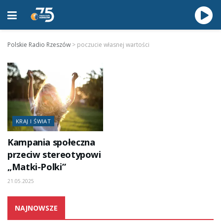
Polskie Radio Rzeszów
>
poczucie własnej wartości
KRAJ I ŚWIAT
Kampania społeczna
przeciw stereotypowi
„Matki-Polki”
21.05.2025
NAJNOWSZE