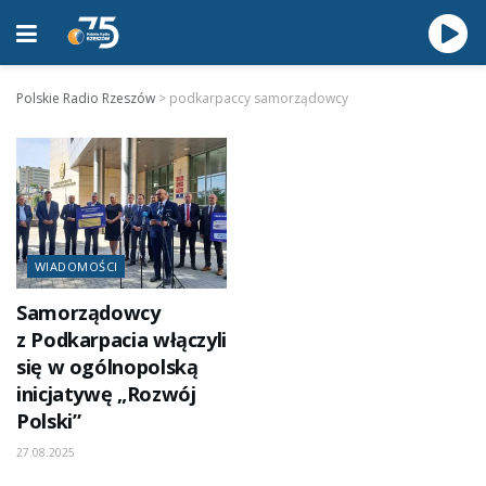
Polskie Radio Rzeszów
>
podkarpaccy samorządowcy
WIADOMOŚCI
Samorządowcy
z Podkarpacia włączyli
się w ogólnopolską
inicjatywę „Rozwój
Polski”
27.08.2025