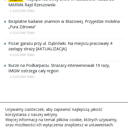
MARMA Rajd Rzeszowski
2 GODZINY TEMU
Bezpłatne badanie znamion w Błażowej. Przyjedzie mobilna
„Fura Zdrowia”
3 GODZINY TEMU
Pożar garażu przy ul. Dąbrówki. Na miejscu pracowały 4
zastępy straży [AKTUALIZACJA]
4 GODZINY TEMU
Burze na Podkarpaciu. Strażacy interweniowali 19 razy,
IMGW ostrzega cały region
4 GODZINY TEMU
Używamy ciasteczek, aby zapewnić najlepszą jakość
korzystania z naszej witryny.
Więcej informacji na temat plików cookie, których używamy,
oraz możliwości ich wyłączenia znajdziesz w ustawieniach.