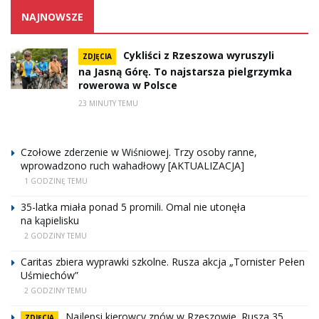
NAJNOWSZE
Cykliści z Rzeszowa wyruszyli
ZDJĘCIA
na Jasną Górę. To najstarsza pielgrzymka
rowerowa w Polsce
23 MINUTY TEMU
Czołowe zderzenie w Wiśniowej. Trzy osoby ranne,
wprowadzono ruch wahadłowy [AKTUALIZACJA]
1 GODZINĘ TEMU
35-latka miała ponad 5 promili. Omal nie utonęła
na kąpielisku
2 GODZINY TEMU
Caritas zbiera wyprawki szkolne. Rusza akcja „Tornister Pełen
Uśmiechów”
2 GODZINY TEMU
Najlepsi kierowcy znów w Rzeszowie. Rusza 35.
ZDJĘCIA