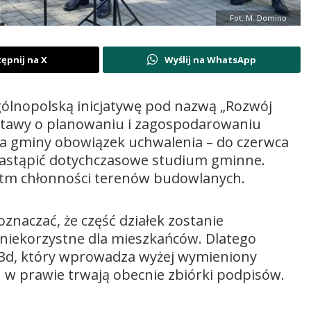
Fot. M. Domino
ępnij na X
Wyślij na WhatsApp
gólnopolską inicjatywę pod nazwą „Rozwój
 ustawy o planowaniu i zagospodarowaniu
na gminy obowiązek uchwalenia – do czerwca
zastąpić dotychczasowe studium gminne.
ytm chłonności terenów budowlanych.
aczać, że część działek zostanie
 niekorzystne dla mieszkańców. Dlatego
13d, który wprowadza wyżej wymieniony
w prawie trwają obecnie zbiórki podpisów.