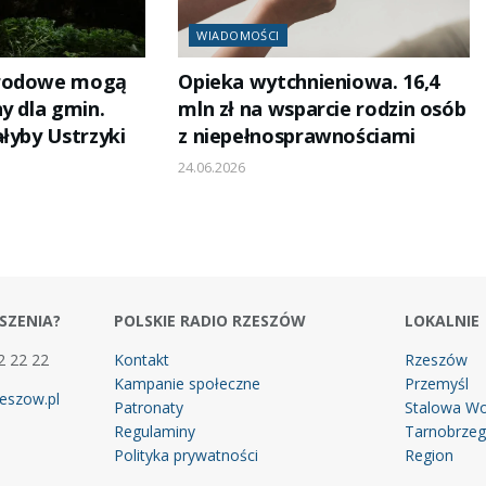
WIADOMOŚCI
arodowe mogą
Opieka wytchnieniowa. 16,4
y dla gmin.
mln zł na wsparcie rodzin osób
łyby Ustrzyki
z niepełnosprawnościami
24.06.2026
SZENIA?
POLSKIE RADIO RZESZÓW
LOKALNIE
2 22 22
Kontakt
Rzeszów
Kampanie społeczne
Przemyśl
eszow.pl
Patronaty
Stalowa Wo
Regulaminy
Tarnobrze
Polityka prywatności
Region