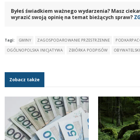
Byłeś świadkiem ważnego wydarzenia? Masz ciekawy
wyrazić swoją opinię na temat bieżących spraw?
Z
Tagi:
GMINY
ZAGOSPODAROWANIE PRZESTRZENNE
PODKARPAC
OGÓLNOPOLSKA INICJATYWA
ZBIÓRKA PODPISÓW
OBYWATELSKI
Zobacz także