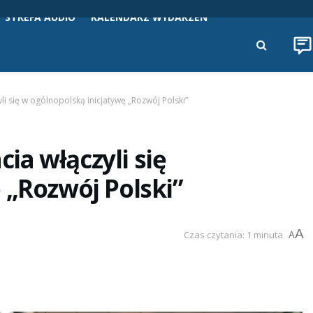
STREFA AUDIO
KALENDARZ WYDARZEŃ
 się w ogólnopolską inicjatywę „Rozwój Polski”
a włączyli się
 „Rozwój Polski”
A
Czas czytania: 1 minuta
A