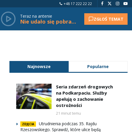
+48 17 222 22 22
Teraz na antenie
ZGŁOŚ TEMAT
Nie udało się pobrać tytułu.
Najnowsze
Popularne
Seria zdarzeń drogowych
na Podkarpaciu. Służby
apelują o zachowanie
ostrożności
21 minut temu
Utrudnienia podczas 35. Rajdu
ZDJĘCIA
Rzeszowskiego. Sprawdź, które ulice będą