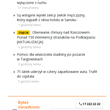
wyłączone z ruchu
51 minut temu
Są wstępne wyniki sekcji zwłok mężczyzny,
który wypadł z okna hotelu w Sanoku
1 godzinę temu
Oberwanie chmury nad Rzeszowem.
ZDJĘCIA
Ponad 150 interwencji strażaków na Podkarpaciu
[AKTUALIZACJA]
2 godziny temu
Pomoc dla właściciela stadniny po pożarze
w Targowiskach
3 godziny temu
71-latek uderzył w cztery zaparkowane auta. Trafił
do szpitala
5 godzin temu
Byłeś
17 222 22 22
świadkiem