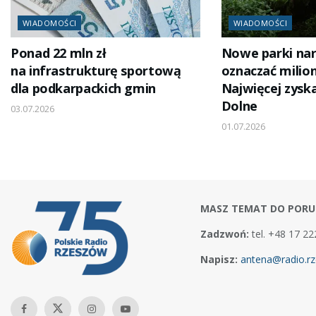
WIADOMOŚCI
WIADOMOŚCI
Ponad 22 mln zł
Nowe parki n
na infrastrukturę sportową
oznaczać milion
dla podkarpackich gmin
Najwięcej zyska
Dolne
03.07.2026
01.07.2026
MASZ TEMAT DO PORU
Zadzwoń:
tel. +48 17 22
Napisz:
antena@radio.rz