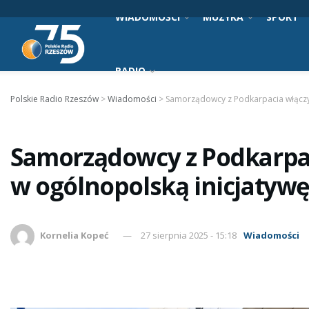
WIADOMOŚCI
MUZYKA
SPORT
RADIO
Polskie Radio Rzeszów
>
Wiadomości
>
Samorządowcy z Podkarpacia włączyli
Samorządowcy z Podkarpaci
w ogólnopolską inicjatywę
Kornelia Kopeć
27 sierpnia 2025 - 15:18
Wiadomości