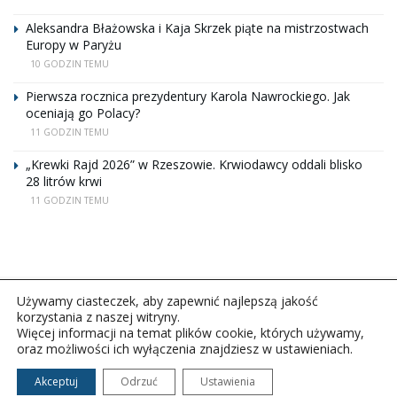
Aleksandra Błażowska i Kaja Skrzek piąte na mistrzostwach
Europy w Paryżu
10 GODZIN TEMU
Pierwsza rocznica prezydentury Karola Nawrockiego. Jak
oceniają go Polacy?
11 GODZIN TEMU
„Krewki Rajd 2026” w Rzeszowie. Krwiodawcy oddali blisko
28 litrów krwi
11 GODZIN TEMU
Używamy ciasteczek, aby zapewnić najlepszą jakość
korzystania z naszej witryny.
Więcej informacji na temat plików cookie, których używamy,
oraz możliwości ich wyłączenia znajdziesz w ustawieniach.
Copyright © 2026Polskie Radio Rzeszów S.A. w likwidacj.
Wszelkie prawa zastrzeżone.
Akceptuj
Odrzuć
Ustawienia