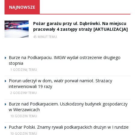
NAJNOWSZE
Pożar garażu przy ul. Dąbrówki. Na miejscu
pracowały 4 zastępy straży [AKTUALIZACJA]
45 MINUT TEMU
Burze na Podkarpaciu. IMGW wydał ostrzeżenie drugiego
stopnia
1 GODZINĘ TEMU
Piorun uderzył w dom, wiatr porwał namiot. Strażacy
interweniowali 19 razy
2 GODZINY TEMU
Burze nad Podkarpaciem. Uszkodzony budynek gospodarczy
w Wierzawicach
10 GODZIN TEMU
Puchar Polski. Znamy rywali podkarpackich drużyn w I rundzie
10 GODZIN TEMU