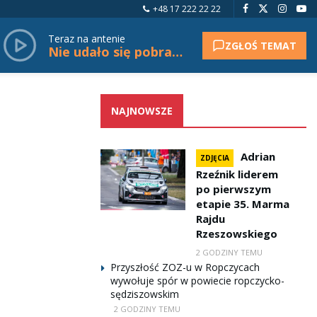
+48 17 222 22 22
Teraz na antenie
ZGŁOŚ TEMAT
Nie udało się pobrać tytułu.
NAJNOWSZE
Adrian
ZDJĘCIA
Rzeźnik liderem
po pierwszym
etapie 35. Marma
Rajdu
Rzeszowskiego
2 GODZINY TEMU
Przyszłość ZOZ-u w Ropczycach
wywołuje spór w powiecie ropczycko-
sędziszowskim
2 GODZINY TEMU