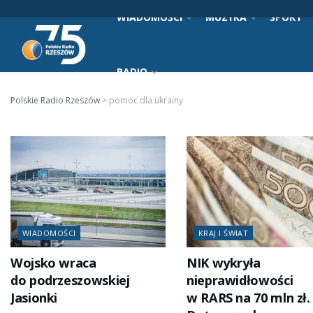
WIADOMOŚCI
MUZYKA
SPORT
RADIO
Polskie Radio Rzeszów
>
pomoc dla ukrainy
WIADOMOŚCI
KRAJ I ŚWIAT
Wojsko wraca
NIK wykryła
do podrzeszowskiej
nieprawidłowości
Jasionki
w RARS na 70 mln zł.