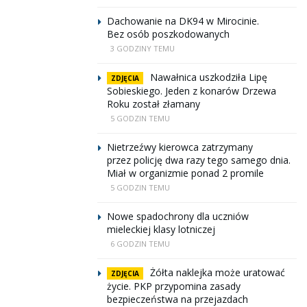
Dachowanie na DK94 w Mirocinie.
Bez osób poszkodowanych
3 GODZINY TEMU
Nawałnica uszkodziła Lipę
ZDJĘCIA
Sobieskiego. Jeden z konarów Drzewa
Roku został złamany
5 GODZIN TEMU
Nietrzeźwy kierowca zatrzymany
przez policję dwa razy tego samego dnia.
Miał w organizmie ponad 2 promile
5 GODZIN TEMU
Nowe spadochrony dla uczniów
mieleckiej klasy lotniczej
6 GODZIN TEMU
Żółta naklejka może uratować
ZDJĘCIA
życie. PKP przypomina zasady
bezpieczeństwa na przejazdach