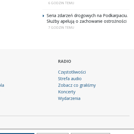
6 GODZIN TEMU
Seria zdarzeń drogowych na Podkarpaciu.
Służby apelują o zachowanie ostrożności
7 GODZIN TEMU
RADIO
Częstotliwości
Strefa audio
la
Zobacz co graliśmy
g
Koncerty
Wydarzenia