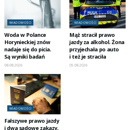
WIADOMOŚCI
WIADOMOŚCI
Woda w Polance
Mąż stracił prawo
Horynieckiej znów
jazdy za alkohol. Żona
nadaje się do picia.
przyjechała po auto
Są wyniki badań
i też je straciła
08.08.2026
05.08.2026
WIADOMOŚCI
Fałszywe prawo jazdy
i dwa sądowe zakazy.