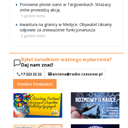
Ponownie płonie siano w Targowiskach. Strażacy
znów prowadzą akcję
5 godzin temu
Awantura na granicy w Medyce. Obywatel Ukrainy
odpowie za znieważenie funkcjonariusza
5 godzin temu
Byłeś świadkiem ważnego wydarzenia?
Daj nam znać!
17 222 22 22
antena@radio.rzeszow.pl
Otwórz formularz