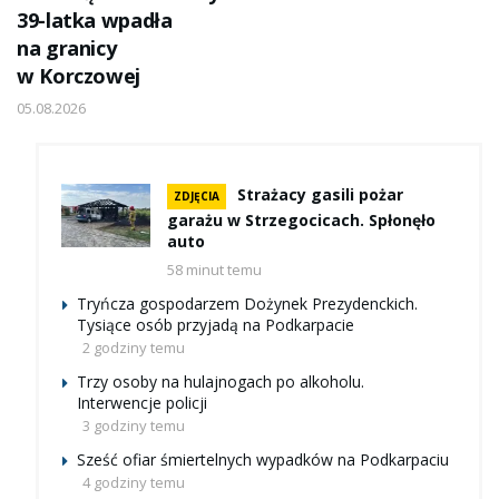
39-latka wpadła
na granicy
w Korczowej
05.08.2026
Strażacy gasili pożar
ZDJĘCIA
garażu w Strzegocicach. Spłonęło
auto
58 minut temu
Tryńcza gospodarzem Dożynek Prezydenckich.
Tysiące osób przyjadą na Podkarpacie
2 godziny temu
Trzy osoby na hulajnogach po alkoholu.
Interwencje policji
3 godziny temu
Sześć ofiar śmiertelnych wypadków na Podkarpaciu
4 godziny temu