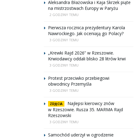
Aleksandra Błażowska i Kaja Skrzek piąte
na mistrzostwach Europy w Paryżu
2 GODZINY TEMU
Pierwsza rocznica prezydentury Karola
Nawrockiego. Jak oceniają go Polacy?
3 GODZINY TEMU
„Krewki Rajd 2026” w Rzeszowie.
Krwiodawcy oddali blisko 28 litrów krwi
3 GODZINY TEMU
Protest przeciwko przebiegowi
obwodnicy Przemyśla
3 GODZINY TEMU
Najlepsi kierowcy znów
ZDJĘCIA
w Rzeszowie. Rusza 35. MARMA Rajd
Rzeszowski
3 GODZINY TEMU
Samochód uderzył w ogrodzenie