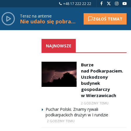
+48 17 222 22 22
Teraz na antenie
ZGŁOŚ TEMAT
Nie udało się pobrać tytułu.
NAJNOWSZE
Burze
nad Podkarpaciem.
Uszkodzony
budynek
gospodarczy
w Wierzawicach
2 GODZINY TEMU
Puchar Polski. Znamy rywali
podkarpackich drużyn w I rundzie
2 GODZINY TEMU