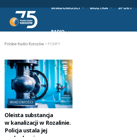
WIADOMOŚCI
MUZYKA
SPORT
RADIO
Polskie Radio Rzeszów
>
POMPY
WIADOMOŚCI
Oleista substancja
w kanalizacji w Rozalinie.
Policja ustala jej