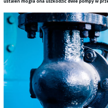
ustaleń mogła ona uszkodzić dwie pompy w pr