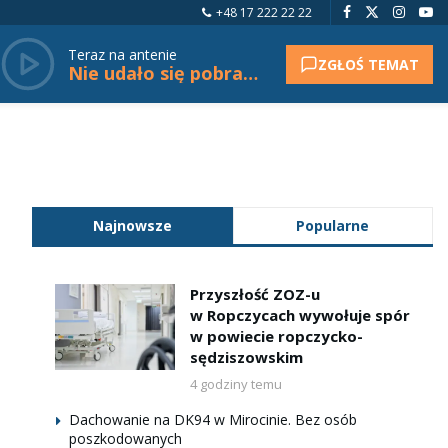
+48 17 222 22 22
Teraz na antenie
ZGŁOŚ TEMAT
Nie udało się pobrać tytułu.
Najnowsze
Popularne
Przyszłość ZOZ-u
w Ropczycach wywołuje spór
w powiecie ropczycko-
sędziszowskim
4 godziny temu
Dachowanie na DK94 w Mirocinie. Bez osób
poszkodowanych