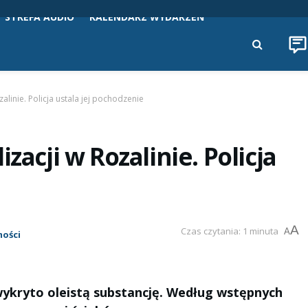
STREFA AUDIO
KALENDARZ WYDARZEŃ
zalinie. Policja ustala jej pochodzenie
zacji w Rozalinie. Policja
A
Czas czytania: 1 minuta
A
ości
wykryto oleistą substancję. Według wstępnych