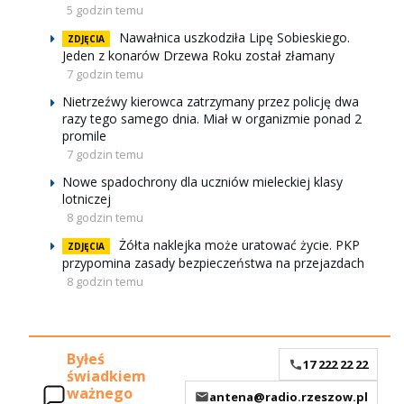
5 godzin temu
Nawałnica uszkodziła Lipę Sobieskiego.
ZDJĘCIA
Jeden z konarów Drzewa Roku został złamany
7 godzin temu
Nietrzeźwy kierowca zatrzymany przez policję dwa
razy tego samego dnia. Miał w organizmie ponad 2
promile
7 godzin temu
Nowe spadochrony dla uczniów mieleckiej klasy
lotniczej
8 godzin temu
Żółta naklejka może uratować życie. PKP
ZDJĘCIA
przypomina zasady bezpieczeństwa na przejazdach
8 godzin temu
Byłeś
17 222 22 22
świadkiem
ważnego
antena@radio.rzeszow.pl