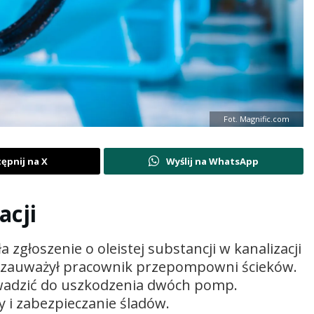
Fot. Magnific.com
ępnij na X
Wyślij na WhatsApp
acji
 zgłoszenie o oleistej substancji w kanalizacji
ę zauważył pracownik przepompowni ścieków.
wadzić do uszkodzenia dwóch pomp.
y i zabezpieczanie śladów.