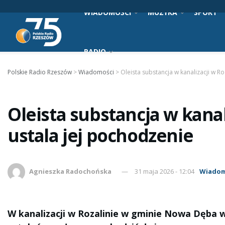
WIADOMOŚCI
MUZYKA
SPORT
RADIO
Polskie Radio Rzeszów
>
Wiadomości
>
Oleista substancja w kanalizacji w Ro
Oleista substancja w kanali
ustala jej pochodzenie
Agnieszka Radochońska
31 maja 2026 - 12:04
Wiadom
W kanalizacji w Rozalinie w gminie Nowa Dęba 