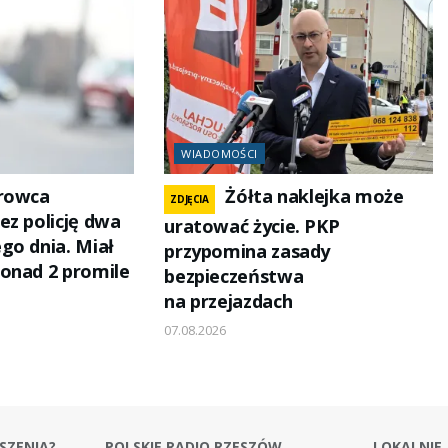
WIADOMOŚCI
erowca
Żółta naklejka może
ZDJĘCIA
ez policję dwa
uratować życie. PKP
go dnia. Miał
przypomina zasady
onad 2 promile
bezpieczeństwa
na przejazdach
07.08.2026
SZENIA?
POLSKIE RADIO RZESZÓW
LOKALNIE