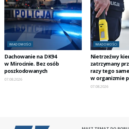
WIADOMOŚCI
WIADOMOŚCI
Dachowanie na DK94
Nietrzeźwy ki
w Mirocinie. Bez osób
zatrzymany prz
poszkodowanych
razy tego same
w organizmie p
07.08.2026
07.08.2026
MASZ TEMAT DO PORU