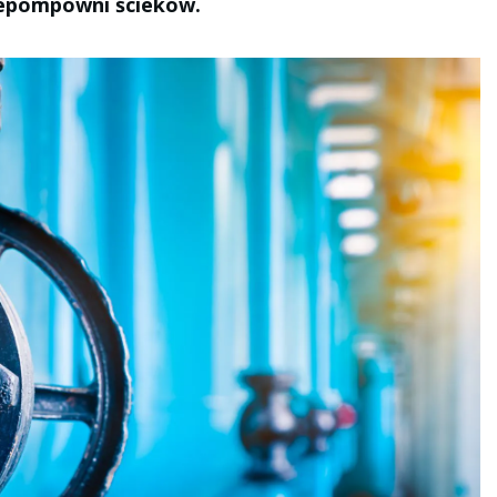
zepompowni ścieków.