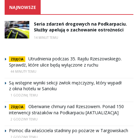
NAJNOWSZE
Seria zdarzeń drogowych na Podkarpaciu.
Służby apelują o zachowanie ostrożności
14 MINUT TEMU
Utrudnienia podczas 35. Rajdu Rzeszowskiego.
ZDJĘCIA
Sprawdź, które ulice będą wyłączone z ruchu
44 MINUTY TEMU
Są wstępne wyniki sekcji zwłok mężczyzny, który wypadł
z okna hotelu w Sanoku
1 GODZINĘ TEMU
Oberwanie chmury nad Rzeszowem. Ponad 150
ZDJĘCIA
interwencji strażaków na Podkarpaciu [AKTUALIZACJA]
2 GODZINY TEMU
Pomoc dla właściciela stadniny po pożarze w Targowiskach
2 GODZINY TEMU