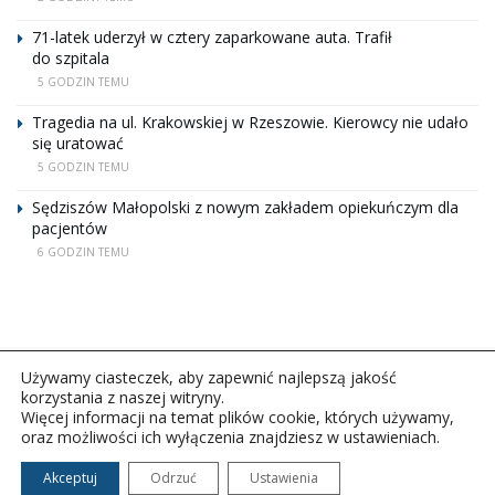
71-latek uderzył w cztery zaparkowane auta. Trafił
do szpitala
5 GODZIN TEMU
Tragedia na ul. Krakowskiej w Rzeszowie. Kierowcy nie udało
się uratować
5 GODZIN TEMU
Sędziszów Małopolski z nowym zakładem opiekuńczym dla
pacjentów
6 GODZIN TEMU
Używamy ciasteczek, aby zapewnić najlepszą jakość
korzystania z naszej witryny.
Więcej informacji na temat plików cookie, których używamy,
oraz możliwości ich wyłączenia znajdziesz w ustawieniach.
Copyright © 2026Polskie Radio Rzeszów S.A. w likwidacj.
Wszelkie prawa zastrzeżone.
Akceptuj
Odrzuć
Ustawienia