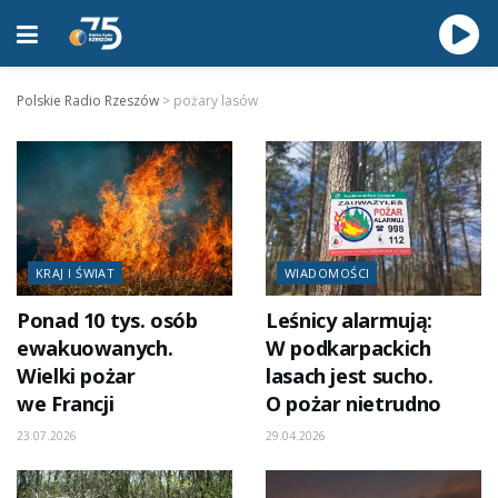
Polskie Radio Rzeszów
>
pożary lasów
KRAJ I ŚWIAT
WIADOMOŚCI
Ponad 10 tys. osób
Leśnicy alarmują:
ewakuowanych.
W podkarpackich
Wielki pożar
lasach jest sucho.
we Francji
O pożar nietrudno
23.07.2026
29.04.2026