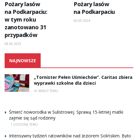
Pożary lasów
Pożary lasów
na Podkarpaciu:
na Podkarpaciu
w tym roku
06.09.2024
zanotowano 31
przypadków
08.06.2025
NAJNOWSZE
„Tornister Pełen Uśmiechów”. Caritas zbiera
wyprawki szkolne dla dzieci
41 MINUT TEMU
Śmierć noworodka w Sulistrowej. Sprawą 15-letniej matki
zajmie się sąd rodzinny
1 GODZINĘ TEMU
Intensywny tydzień ratowników nad Jeziorem Solińskim. Było