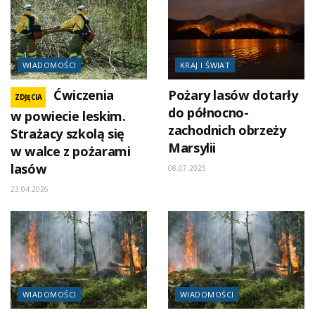
WIADOMOŚCI
KRAJ I ŚWIAT
Ćwiczenia
Pożary lasów dotarły
ZDJĘCIA
do północno-
w powiecie leskim.
zachodnich obrzeży
Strażacy szkolą się
Marsylii
w walce z pożarami
lasów
08.07.2025
23.04.2026
WIADOMOŚCI
WIADOMOŚCI