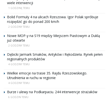
wiele interwencji
1 GODZINĘ TEMU
Bolid Formuły 4 na ulicach Rzeszowa. Igor Polak spróbuje
rozpędzić go do ponad 200 km/h
2 GODZINY TEMU
Nowe MOP-y na S19 między Miejscem Piastowym a Duklą
już otwarte
2 GODZINY TEMU
Dębicki Jarmark Smaków, Antyków i Rękodzieła. Rynek pełen
regionalnych produktów
4 GODZINY TEMU
Wielkie emocje na trasie 35. Rajdu Rzeszowskiego.
Utrudnienia w ruchu w regionie
4 GODZINY TEMU
Burze i ulewy na Podkarpaciu. 244 interwencje strażaków
6 GODZIN TEMU