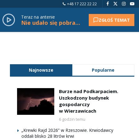
+48 17 222 22 22
Teraz na antenie
ZGŁOŚ TEMAT
Nie udało się pobrać tytułu.
Najnowsze
Popularne
Burze nad Podkarpaciem.
Uszkodzony budynek
gospodarczy
w Wierzawicach
6 godzin temu
„Krewki Rajd 2026” w Rzeszowie. Krwiodawcy
oddali blisko 28 litrów krwi