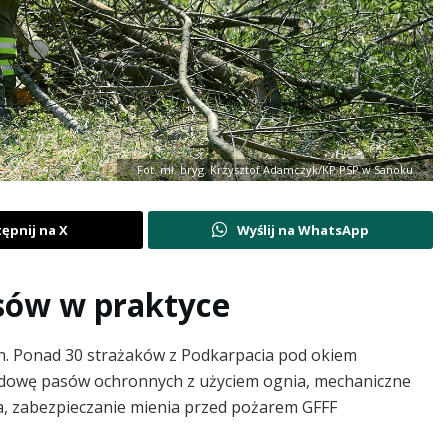
Fot. mł. bryg. Krzysztof Adamczyk/KP PSP w Sanoku
ępnij na X
Wyślij na WhatsApp
asów w praktyce
ch. Ponad 30 strażaków z Podkarpacia pod okiem
budowę pasów ochronnych z użyciem ognia, mechaniczne
a, zabezpieczanie mienia przed pożarem GFFF