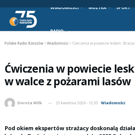
WIADOMOŚCI
MUZYKA
SPORT
RADIO
Polskie Radio Rzeszów
>
Wiadomości
>
Ćwiczenia w powiecie leskim. Straża
Ćwiczenia w powiecie leski
w walce z pożarami lasów
Dorota Wilk
23 kwietnia 2026 - 12:35
Wiadomości
Pod okiem ekspertów strażacy doskonalą dział