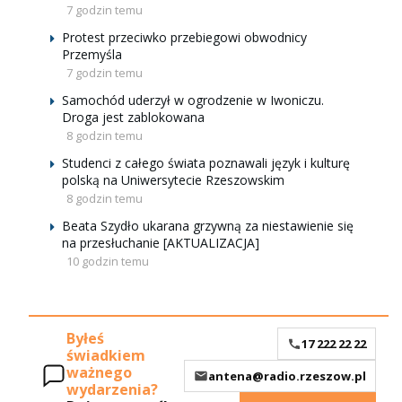
7 godzin temu
Protest przeciwko przebiegowi obwodnicy
Przemyśla
7 godzin temu
Samochód uderzył w ogrodzenie w Iwoniczu.
Droga jest zablokowana
8 godzin temu
Studenci z całego świata poznawali język i kulturę
polską na Uniwersytecie Rzeszowskim
8 godzin temu
Beata Szydło ukarana grzywną za niestawienie się
na przesłuchanie [AKTUALIZACJA]
10 godzin temu
Byłeś
17 222 22 22
świadkiem
ważnego
antena@radio.rzeszow.pl
wydarzenia?