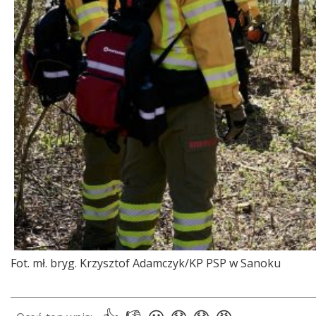
Fot. mł. bryg. Krzysztof Adamczyk/KP PSP w Sanoku