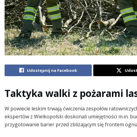
Udostępnij na Facebook
Udost
Taktyka walki z pożarami l
W powiecie leskim trwają ćwiczenia zespołów ratowniczy
ekspertów z Wielkopolski doskonali umiejętności m.in. 
przygotowanie barier przed zbliżającym się frontem ogni