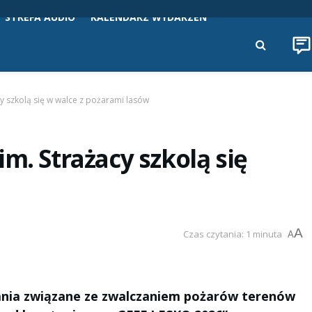
STREFA AUDIO
KALENDARZ WYDARZEŃ
cy szkolą się w walce z pożarami lasów
m. Strażacy szkolą się
A
Czas czytania: 1 minuta
A
ania związane ze zwalczaniem pożarów terenów