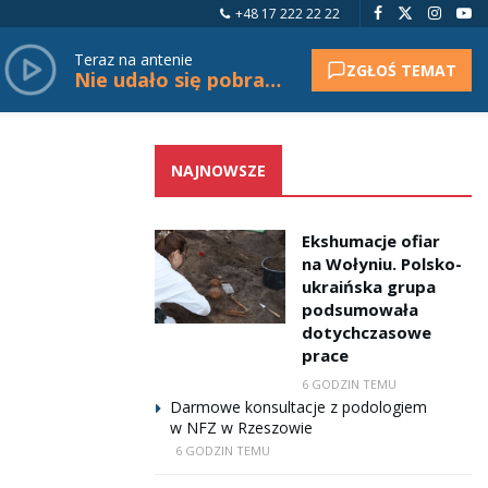
+48 17 222 22 22
Teraz na antenie
ZGŁOŚ TEMAT
Nie udało się pobrać tytułu.
NAJNOWSZE
Ekshumacje ofiar
na Wołyniu. Polsko-
ukraińska grupa
podsumowała
dotychczasowe
prace
6 GODZIN TEMU
Darmowe konsultacje z podologiem
w NFZ w Rzeszowie
6 GODZIN TEMU