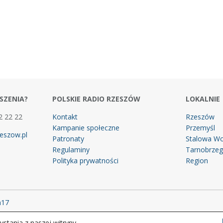
SZENIA?
POLSKIE RADIO RZESZÓW
LOKALNIE
2 22 22
Kontakt
Rzeszów
Kampanie społeczne
Przemyśl
eszow.pl
Patronaty
Stalowa Wo
Regulaminy
Tarnobrze
Polityka prywatności
Region
m17
stania z naszej witryny.