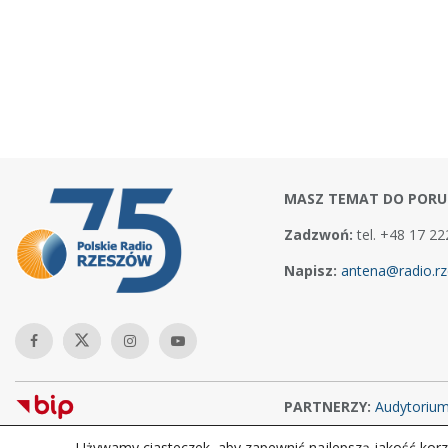
MASZ TEMAT DO PORU
Zadzwoń:
tel. +48 17 22
Napisz:
antena@radio.rz
PARTNERZY:
Audytoriu
Używamy ciasteczek, aby zapewnić najlepszą jakość korzy