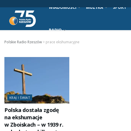
WIADOMOŚCI
MUZYKA
SPORT
RADIO
Polskie Radio Rzeszów
>
prace ekshumacyjne
KRAJ I ŚWIAT
Polska dostała zgodę
na ekshumacje
w Zboiskach – w 1939 r.