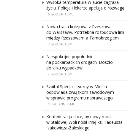
Wysoka temperatura w aucie zagraża
życiu. Policja i lekarze apelują o rozwagę
6 GODZIN TEMU
Nowa trasa kolejowa z Rzeszowa
do Warszawy. Potrzebna rozbudowa linii
między Rzeszowem a Tarnobrzegiem
7 GODZIN TEMU
Niespokojne popołudnie
na podkarpackich drogach. Doszło
do kilku wypadków
9 GODZIN TEMU
Szpital Specjalistyczny w Mielcu
odpowiada związkom zawodowym
w sprawie programu naprawczego
10 GODZIN TEMU
Konfederacja chce, by nowy most
w Stalowej Woli nosił imię ks. Tadeusza
Isakowicza-Zaleskiego