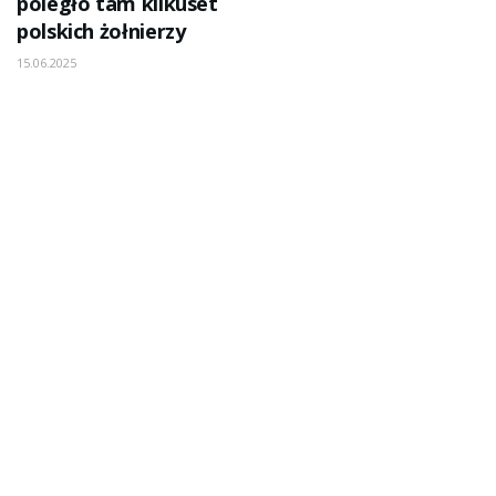
poległo tam kilkuset
polskich żołnierzy
15.06.2025