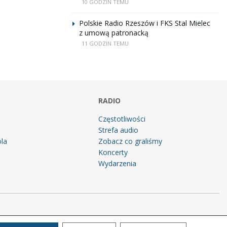
10 GODZIN TEMU
Polskie Radio Rzeszów i FKS Stal Mielec
z umową patronacką
11 GODZIN TEMU
RADIO
Częstotliwości
Strefa audio
la
Zobacz co graliśmy
g
Koncerty
Wydarzenia