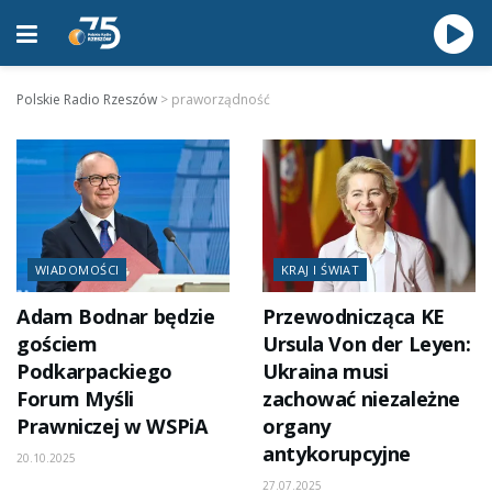
Polskie Radio Rzeszów
>
praworządność
WIADOMOŚCI
KRAJ I ŚWIAT
Adam Bodnar będzie
Przewodnicząca KE
gościem
Ursula Von der Leyen:
Podkarpackiego
Ukraina musi
Forum Myśli
zachować niezależne
Prawniczej w WSPiA
organy
antykorupcyjne
20.10.2025
27.07.2025