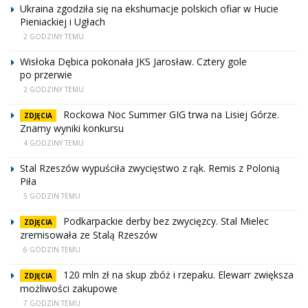
Ukraina zgodziła się na ekshumacje polskich ofiar w Hucie
Pieniackiej i Ugłach
2 GODZINY TEMU
Wisłoka Dębica pokonała JKS Jarosław. Cztery gole
po przerwie
2 GODZINY TEMU
Rockowa Noc Summer GIG trwa na Lisiej Górze.
ZDJĘCIA
Znamy wyniki konkursu
4 GODZINY TEMU
Stal Rzeszów wypuściła zwycięstwo z rąk. Remis z Polonią
Piła
5 GODZIN TEMU
Podkarpackie derby bez zwycięzcy. Stal Mielec
ZDJĘCIA
zremisowała ze Stalą Rzeszów
6 GODZIN TEMU
120 mln zł na skup zbóż i rzepaku. Elewarr zwiększa
ZDJĘCIA
możliwości zakupowe
7 GODZIN TEMU