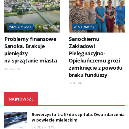
WIADOMOŚCI
WIADOMOŚCI
Problemy finansowe
Sanockiemu
Sanoka. Brakuje
Zakładowi
pieniędzy
Pielęgnacyjno-
na sprzątanie miasta
Opiekuńczemu grozi
zamknięcie z powodu
30.05.2025
braku funduszy
08.05.2025
NAJNOWSZE
Rowerzysta trafił do szpitala. Dwa zdarzenia
w powiecie mieleckim
5 GODZIN TEMU