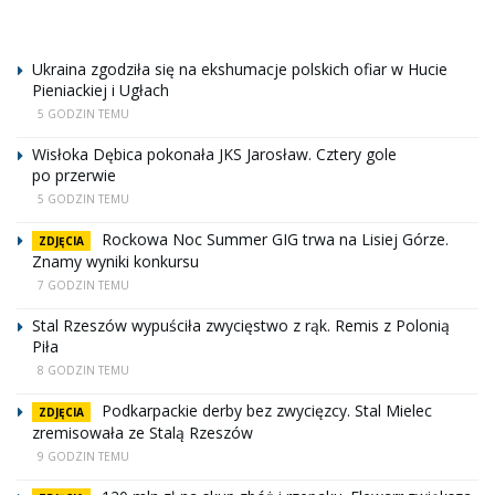
Ukraina zgodziła się na ekshumacje polskich ofiar w Hucie
Pieniackiej i Ugłach
5 GODZIN TEMU
Wisłoka Dębica pokonała JKS Jarosław. Cztery gole
po przerwie
5 GODZIN TEMU
Rockowa Noc Summer GIG trwa na Lisiej Górze.
ZDJĘCIA
Znamy wyniki konkursu
7 GODZIN TEMU
Stal Rzeszów wypuściła zwycięstwo z rąk. Remis z Polonią
Piła
8 GODZIN TEMU
Podkarpackie derby bez zwycięzcy. Stal Mielec
ZDJĘCIA
zremisowała ze Stalą Rzeszów
9 GODZIN TEMU