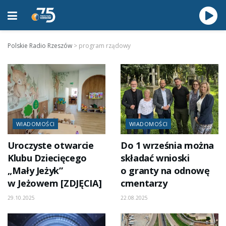
Polskie Radio Rzeszów
>
program rządowy
WIADOMOŚCI
WIADOMOŚCI
Uroczyste otwarcie
Do 1 września można
Klubu Dziecięcego
składać wnioski
„Mały Jeżyk”
o granty na odnowę
w Jeżowem [ZDJĘCIA]
cmentarzy
29.10.2025
22.08.2025