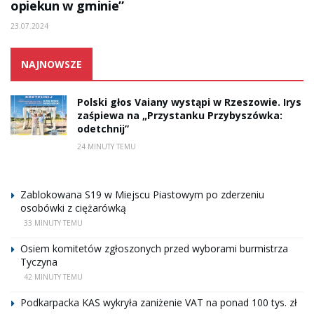
opiekun w gminie”
23.07.2024
NAJNOWSZE
Polski głos Vaiany wystąpi w Rzeszowie. Irys
zaśpiewa na „Przystanku Przybyszówka:
odetchnij”
24 MINUTY TEMU
Zablokowana S19 w Miejscu Piastowym po zderzeniu
osobówki z ciężarówką
33 MINUTY TEMU
Osiem komitetów zgłoszonych przed wyborami burmistrza
Tyczyna
42 MINUTY TEMU
Podkarpacka KAS wykryła zaniżenie VAT na ponad 100 tys. zł