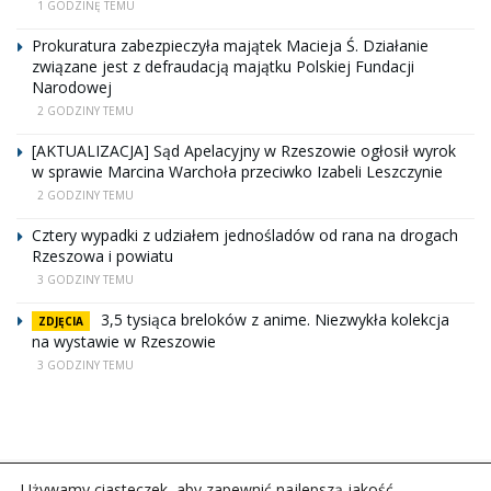
1 GODZINĘ TEMU
Prokuratura zabezpieczyła majątek Macieja Ś. Działanie
związane jest z defraudacją majątku Polskiej Fundacji
Narodowej
2 GODZINY TEMU
[AKTUALIZACJA] Sąd Apelacyjny w Rzeszowie ogłosił wyrok
w sprawie Marcina Warchoła przeciwko Izabeli Leszczynie
2 GODZINY TEMU
Cztery wypadki z udziałem jednośladów od rana na drogach
Rzeszowa i powiatu
3 GODZINY TEMU
3,5 tysiąca breloków z anime. Niezwykła kolekcja
ZDJĘCIA
na wystawie w Rzeszowie
3 GODZINY TEMU
Używamy ciasteczek, aby zapewnić najlepszą jakość