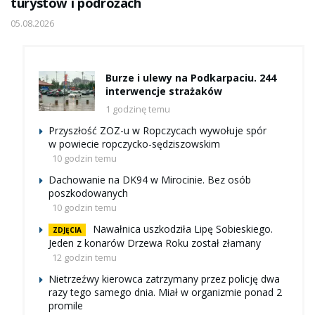
turystów i podróżach
05.08.2026
Burze i ulewy na Podkarpaciu. 244
interwencje strażaków
1 godzinę temu
Przyszłość ZOZ-u w Ropczycach wywołuje spór
w powiecie ropczycko-sędziszowskim
10 godzin temu
Dachowanie na DK94 w Mirocinie. Bez osób
poszkodowanych
10 godzin temu
Nawałnica uszkodziła Lipę Sobieskiego.
ZDJĘCIA
Jeden z konarów Drzewa Roku został złamany
12 godzin temu
Nietrzeźwy kierowca zatrzymany przez policję dwa
razy tego samego dnia. Miał w organizmie ponad 2
promile