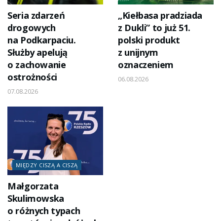
Seria zdarzeń
„Kiełbasa pradziada
drogowych
z Dukli” to już 51.
na Podkarpaciu.
polski produkt
Służby apelują
z unijnym
o zachowanie
oznaczeniem
ostrożności
06.08.2026
07.08.2026
MIĘDZY CISZĄ A CISZĄ
Małgorzata
Skulimowska
o różnych typach