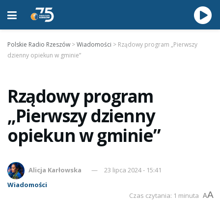
Polskie Radio Rzeszów
>
Wiadomości
>
Rządowy program „Pierwszy
dzienny opiekun w gminie”
Rządowy program
„Pierwszy dzienny
opiekun w gminie”
Alicja Karłowska
23 lipca 2024 - 15:41
Wiadomości
A
Czas czytania: 1 minuta
A