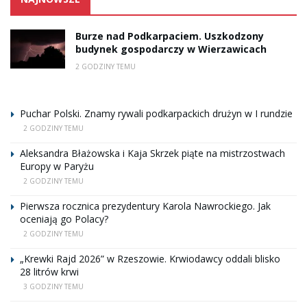
Burze nad Podkarpaciem. Uszkodzony
budynek gospodarczy w Wierzawicach
2 GODZINY TEMU
Puchar Polski. Znamy rywali podkarpackich drużyn w I rundzie
2 GODZINY TEMU
Aleksandra Błażowska i Kaja Skrzek piąte na mistrzostwach
Europy w Paryżu
2 GODZINY TEMU
Pierwsza rocznica prezydentury Karola Nawrockiego. Jak
oceniają go Polacy?
2 GODZINY TEMU
„Krewki Rajd 2026” w Rzeszowie. Krwiodawcy oddali blisko
28 litrów krwi
3 GODZINY TEMU