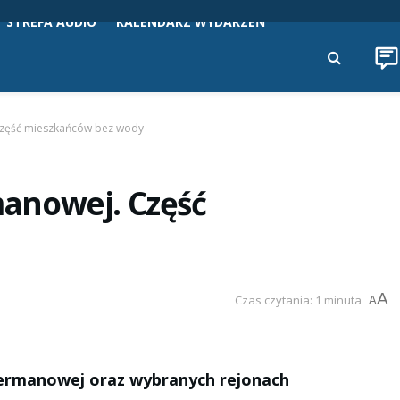
STREFA AUDIO
KALENDARZ WYDARZEŃ
zęść mieszkańców bez wody
anowej. Część
A
Czas czytania: 1 minuta
A
ermanowej oraz wybranych rejonach