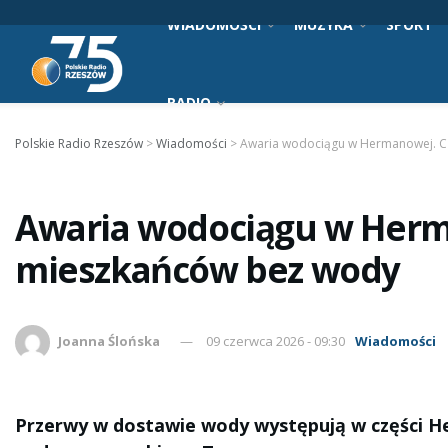
WIADOMOŚCI
MUZYKA
SPORT
RADIO
Polskie Radio Rzeszów
>
Wiadomości
>
Awaria wodociągu w Hermanowej. C
Awaria wodociągu w Herm
mieszkańców bez wody
Joanna Ślońska
09 czerwca 2026 - 09:30
Wiadomości
Przerwy w dostawie wody występują w części H