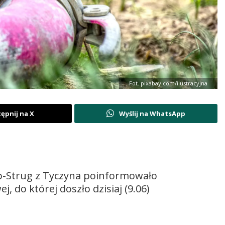
Fot. pixabay.com/ilustracyjna
ępnij na X
Wyślij na WhatsApp
o-Strug z Tyczyna poinformowało
 do której doszło dzisiaj (9.06)