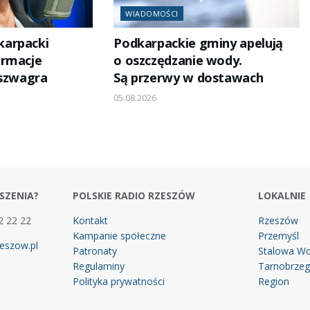
WIADOMOŚCI
arpacki
Podkarpackie gminy apelują
ormacje
o oszczędzanie wody.
 szwagra
Są przerwy w dostawach
05.08.2026
SZENIA?
POLSKIE RADIO RZESZÓW
LOKALNIE
2 22 22
Kontakt
Rzeszów
Kampanie społeczne
Przemyśl
eszow.pl
Patronaty
Stalowa Wo
Regulaminy
Tarnobrze
Polityka prywatności
Region