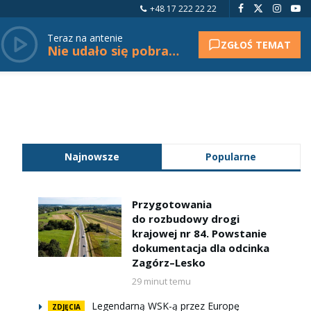
+48 17 222 22 22
Teraz na antenie
ZGŁOŚ TEMAT
Nie udało się pobrać tytułu.
Najnowsze
Popularne
Przygotowania
do rozbudowy drogi
krajowej nr 84. Powstanie
dokumentacja dla odcinka
Zagórz–Lesko
29 minut temu
Legendarną WSK-ą przez Europę
ZDJĘCIA