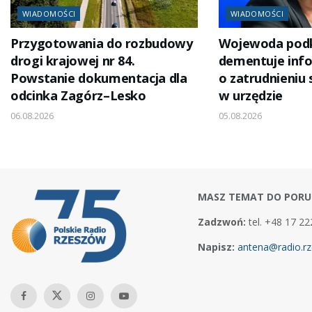
WIADOMOŚCI
WIADOMOŚCI
Przygotowania do rozbudowy
Wojewoda podk
drogi krajowej nr 84.
dementuje inf
Powstanie dokumentacja dla
o zatrudnieniu
odcinka Zagórz–Lesko
w urzędzie
06.08.2026
05.08.2026
MASZ TEMAT DO PORU
Zadzwoń:
tel. +48 17 22
Napisz:
antena@radio.rz