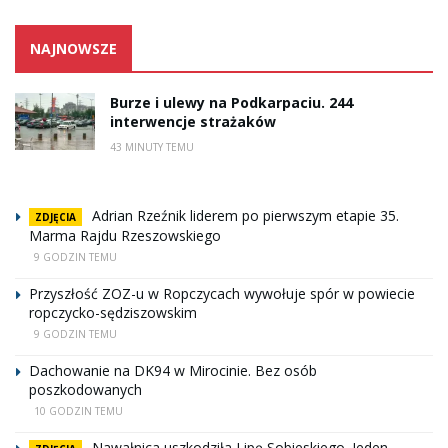
NAJNOWSZE
Burze i ulewy na Podkarpaciu. 244
interwencje strażaków
43 MINUTY TEMU
Adrian Rzeźnik liderem po pierwszym etapie 35.
ZDJĘCIA
Marma Rajdu Rzeszowskiego
9 GODZIN TEMU
Przyszłość ZOZ-u w Ropczycach wywołuje spór w powiecie
ropczycko-sędziszowskim
9 GODZIN TEMU
Dachowanie na DK94 w Mirocinie. Bez osób
poszkodowanych
10 GODZIN TEMU
Nawałnica uszkodziła Lipę Sobieskiego. Jeden