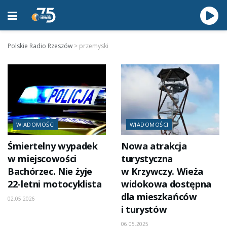
Polskie Radio Rzeszów
>
przemyski
WIADOMOŚCI
WIADOMOŚCI
Śmiertelny wypadek
Nowa atrakcja
w miejscowości
turystyczna
Bachórzec. Nie żyje
w Krzywczy. Wieża
22-letni motocyklista
widokowa dostępna
dla mieszkańców
02.05.2026
i turystów
06.05.2025