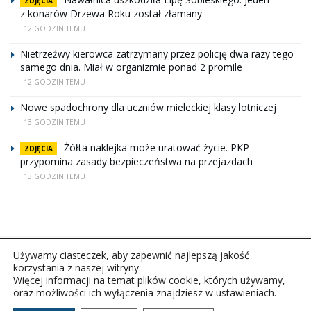
ZDJĘCIA
z konarów Drzewa Roku został złamany
12 GODZIN TEMU
Nietrzeźwy kierowca zatrzymany przez policję dwa razy tego
samego dnia. Miał w organizmie ponad 2 promile
12 GODZIN TEMU
Nowe spadochrony dla uczniów mieleckiej klasy lotniczej
13 GODZIN TEMU
Żółta naklejka może uratować życie. PKP
ZDJĘCIA
przypomina zasady bezpieczeństwa na przejazdach
13 GODZIN TEMU
Używamy ciasteczek, aby zapewnić najlepszą jakość
korzystania z naszej witryny.
Więcej informacji na temat plików cookie, których używamy,
oraz możliwości ich wyłączenia znajdziesz w ustawieniach.
Copyright © 2026Polskie Radio Rzeszów S.A. w likwidacj.