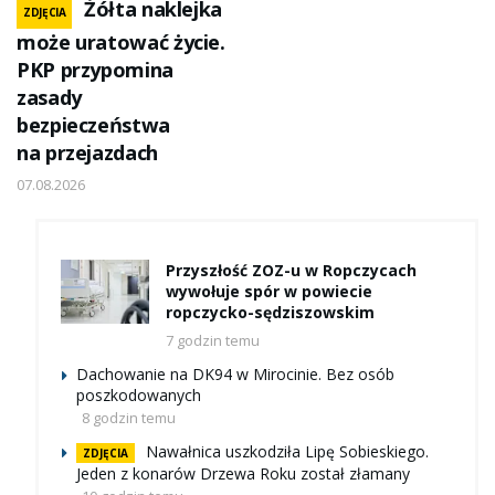
Żółta naklejka
ZDJĘCIA
może uratować życie.
PKP przypomina
zasady
bezpieczeństwa
na przejazdach
07.08.2026
Przyszłość ZOZ-u w Ropczycach
wywołuje spór w powiecie
ropczycko-sędziszowskim
7 godzin temu
Dachowanie na DK94 w Mirocinie. Bez osób
poszkodowanych
8 godzin temu
Nawałnica uszkodziła Lipę Sobieskiego.
ZDJĘCIA
Jeden z konarów Drzewa Roku został złamany