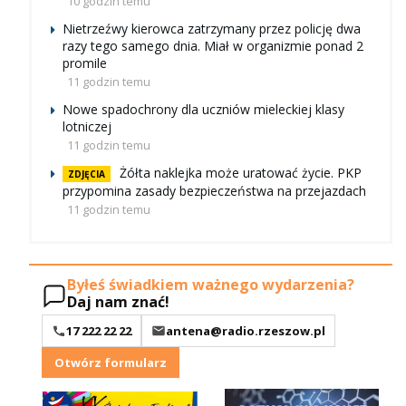
10 godzin temu
Nietrzeźwy kierowca zatrzymany przez policję dwa
razy tego samego dnia. Miał w organizmie ponad 2
promile
11 godzin temu
Nowe spadochrony dla uczniów mieleckiej klasy
lotniczej
11 godzin temu
Żółta naklejka może uratować życie. PKP
ZDJĘCIA
przypomina zasady bezpieczeństwa na przejazdach
11 godzin temu
Byłeś świadkiem ważnego wydarzenia?
Daj nam znać!
17 222 22 22
antena@radio.rzeszow.pl
Otwórz formularz