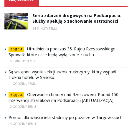
Seria zdarzeń drogowych na Podkarpaciu.
Służby apelują o zachowanie ostrożności
24 MINUTY TEMU
Utrudnienia podczas 35. Rajdu Rzeszowskiego.
ZDJĘCIA
Sprawdź, które ulice będą wyłączone z ruchu
53 MINUTY TEMU
Są wstępne wyniki sekcji zwłok mężczyzny, który wypadł
z okna hotelu w Sanoku
1 GODZINĘ TEMU
Oberwanie chmury nad Rzeszowem. Ponad 150
ZDJĘCIA
interwencji strażaków na Podkarpaciu [AKTUALIZACJA]
2 GODZINY TEMU
Pomoc dla właściciela stadniny po pożarze w Targowiskach
3 GODZINY TEMU