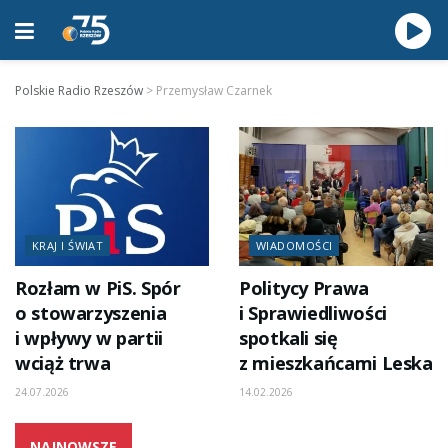
Polskie Radio Rzeszów
>
Przemysław Czarnek
KRAJ I ŚWIAT
WIADOMOŚCI
Rozłam w PiS. Spór
Politycy Prawa
o stowarzyszenia
i Sprawiedliwości
i wpływy w partii
spotkali się
wciąż trwa
z mieszkańcami Leska
24.07.2026
14.02.2026
NAJNOWSZE