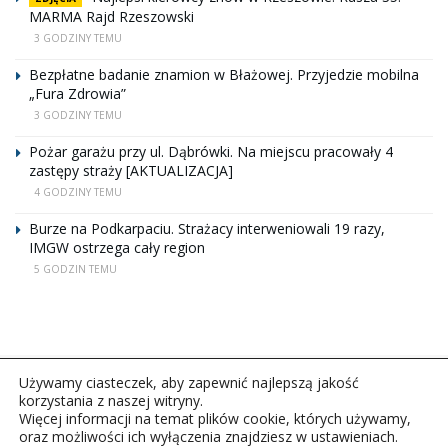
MARMA Rajd Rzeszowski
3 GODZINY TEMU
Bezpłatne badanie znamion w Błażowej. Przyjedzie mobilna
„Fura Zdrowia”
3 GODZINY TEMU
Pożar garażu przy ul. Dąbrówki. Na miejscu pracowały 4
zastępy straży [AKTUALIZACJA]
4 GODZINY TEMU
Burze na Podkarpaciu. Strażacy interweniowali 19 razy,
IMGW ostrzega cały region
5 GODZIN TEMU
Używamy ciasteczek, aby zapewnić najlepszą jakość
korzystania z naszej witryny.
Więcej informacji na temat plików cookie, których używamy,
oraz możliwości ich wyłączenia znajdziesz w ustawieniach.