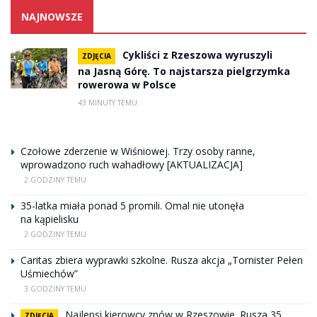
NAJNOWSZE
Cykliści z Rzeszowa wyruszyli
ZDJĘCIA
na Jasną Górę. To najstarsza pielgrzymka
rowerowa w Polsce
43 MINUTY TEMU
Czołowe zderzenie w Wiśniowej. Trzy osoby ranne,
wprowadzono ruch wahadłowy [AKTUALIZACJA]
2 GODZINY TEMU
35-latka miała ponad 5 promili. Omal nie utonęła
na kąpielisku
2 GODZINY TEMU
Caritas zbiera wyprawki szkolne. Rusza akcja „Tornister Pełen
Uśmiechów”
3 GODZINY TEMU
Najlepsi kierowcy znów w Rzeszowie. Rusza 35.
ZDJĘCIA