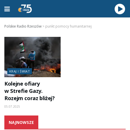
Polskie Radio Rzeszów
>
punkt pomocy humanitarnej
KRAJ I ŚWIAT
Kolejne ofiary
w Strefie Gazy.
Rozejm coraz bliżej?
05.07.2025
NAJNOWSZE