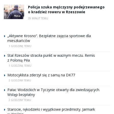
Policja szuka mężczyzny podejrzewanego
o kradzież roweru w Rzeszowie
39 MINUT TEMU
„Aktywne Krosno”. Bezpłatne zajęcia sportowe dla
mieszkańców
1 GODZINĘ TEMU
Stal Rzeszów straciła punkt w ważnym meczu. Remis
z Polonią Piła
1 GODZINĘ TEMU
Motocyklista zderzył się z sarną na DK77
2 GODZINY TEMU
Pałac Wodzickich w Tyczynie otwarty dla zwiedzających.
Wstęp bezpłatny
2 GODZINY TEMU
Starocie, rękodzieło i wyjątkowe przedmioty. Jarmark