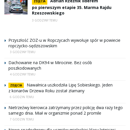
Adrian Rzeźnik liderem
ZDJĘCIA
po pierwszym etapie 35. Marma Rajdu
Rzeszowskiego
3 GODZINY TEMU
Przyszłość ZOZ-u w Ropczycach wywołuje spór w powiecie
ropczycko-sędziszowskim
3 GODZINY TEMU
Dachowanie na DK94 w Mirocinie. Bez osób
poszkodowanych
4 GODZINY TEMU
Nawałnica uszkodziła Lipę Sobieskiego. Jeden
ZDJĘCIA
z konarów Drzewa Roku został złamany
6 GODZIN TEMU
Nietrzeźwy kierowca zatrzymany przez policję dwa razy tego
samego dnia. Miał w organizmie ponad 2 promile
7 GODZIN TEMU
Nowe spadochrony dla uczniów mieleckiej klasy lotniczej