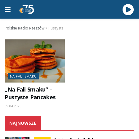
Polskie Radio Rzeszów
>
Puszyste
NA FALI SMAKU
„Na Fali Smaku” –
Puszyste Pancakes
09.04.2025
NAJNOWSZE