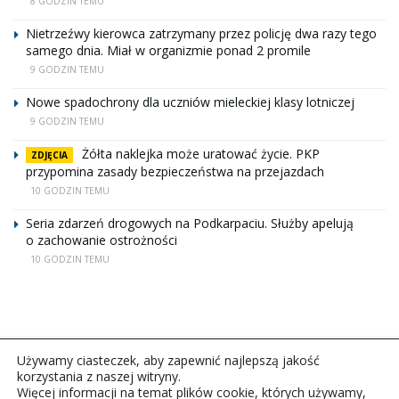
8 GODZIN TEMU
Nietrzeźwy kierowca zatrzymany przez policję dwa razy tego
samego dnia. Miał w organizmie ponad 2 promile
9 GODZIN TEMU
Nowe spadochrony dla uczniów mieleckiej klasy lotniczej
9 GODZIN TEMU
Żółta naklejka może uratować życie. PKP
ZDJĘCIA
przypomina zasady bezpieczeństwa na przejazdach
10 GODZIN TEMU
Seria zdarzeń drogowych na Podkarpaciu. Służby apelują
o zachowanie ostrożności
10 GODZIN TEMU
Używamy ciasteczek, aby zapewnić najlepszą jakość
korzystania z naszej witryny.
Więcej informacji na temat plików cookie, których używamy,