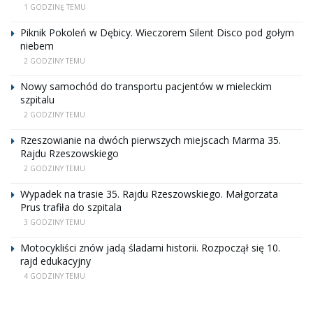
1 GODZINĘ TEMU
Piknik Pokoleń w Dębicy. Wieczorem Silent Disco pod gołym
niebem
2 GODZINY TEMU
Nowy samochód do transportu pacjentów w mieleckim
szpitalu
2 GODZINY TEMU
Rzeszowianie na dwóch pierwszych miejscach Marma 35.
Rajdu Rzeszowskiego
2 GODZINY TEMU
Wypadek na trasie 35. Rajdu Rzeszowskiego. Małgorzata
Prus trafiła do szpitala
3 GODZINY TEMU
Motocykliści znów jadą śladami historii. Rozpoczął się 10.
rajd edukacyjny
4 GODZINY TEMU