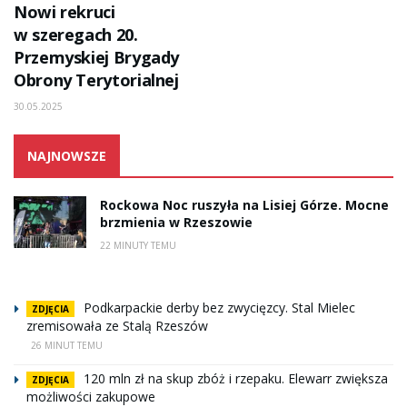
Nowi rekruci
w szeregach 20.
Przemyskiej Brygady
Obrony Terytorialnej
30.05.2025
NAJNOWSZE
Rockowa Noc ruszyła na Lisiej Górze. Mocne
brzmienia w Rzeszowie
22 MINUTY TEMU
Podkarpackie derby bez zwycięzcy. Stal Mielec
ZDJĘCIA
zremisowała ze Stalą Rzeszów
26 MINUT TEMU
120 mln zł na skup zbóż i rzepaku. Elewarr zwiększa
ZDJĘCIA
możliwości zakupowe