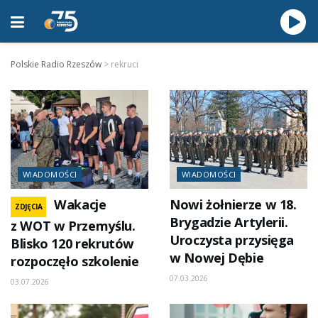
Polskie Radio Rzeszów
>
rekruci
WIADOMOŚCI
WIADOMOŚCI
Wakacje
Nowi żołnierze w 18.
ZDJĘCIA
Brygadzie Artylerii.
z WOT w Przemyślu.
Uroczysta przysięga
Blisko 120 rekrutów
w Nowej Dębie
rozpoczęło szkolenie
07.03.2026
03.07.2026