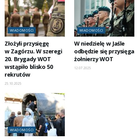
WIADOMOŚCI
WIADOMOŚCI
Złożyli przysięgę
W niedzielę w Jaśle
w Zagórzu. W szeregi
odbędzie się przysięga
20. Brygady WOT
żołnierzy WOT
wstąpiło blisko 50
12.07.2025
rekrutów
25.10.2025
WIADOMOŚCI