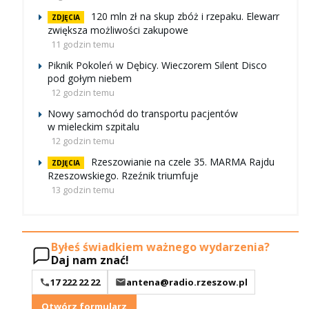
120 mln zł na skup zbóż i rzepaku. Elewarr
ZDJĘCIA
zwiększa możliwości zakupowe
11 godzin temu
Piknik Pokoleń w Dębicy. Wieczorem Silent Disco
pod gołym niebem
12 godzin temu
Nowy samochód do transportu pacjentów
w mieleckim szpitalu
12 godzin temu
Rzeszowianie na czele 35. MARMA Rajdu
ZDJĘCIA
Rzeszowskiego. Rzeźnik triumfuje
13 godzin temu
Byłeś świadkiem ważnego wydarzenia?
Daj nam znać!
17 222 22 22
antena@radio.rzeszow.pl
Otwórz formularz