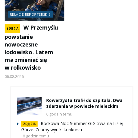
RELACJE REPORTERSKIE
W Przemyślu
ZDJĘCIA
powstanie
nowoczesne
lodowisko. Latem
ma zmieniać się
w rolkowisko
06.08.2026
Rowerzysta trafił do szpitala. Dwa
zdarzenia w powiecie mieleckim
6 godzin temu
Rockowa Noc Summer GIG trwa na Lisiej
ZDJĘCIA
Górze. Znamy wyniki konkursu
8 godzin temu