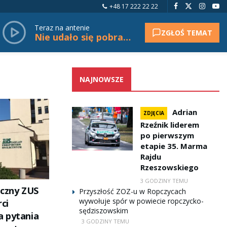
+48 17 222 22 22
Teraz na antenie
ZGŁOŚ TEMAT
Nie udało się pobrać tytułu.
NAJNOWSZE
Adrian
ZDJĘCIA
Rzeźnik liderem
po pierwszym
etapie 35. Marma
Rajdu
Rzeszowskiego
3 GODZINY TEMU
iczny ZUS
Przyszłość ZOZ-u w Ropczycach
wywołuje spór w powiecie ropczycko-
rci
sędziszowskim
 pytania
3 GODZINY TEMU