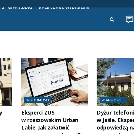
STREFA AUDIO
KALENDARZ WYDARZEŃ
WIADOMOŚCI
WIADOMOŚCI
y
Eksperci ZUS
Dyżur telefon
w rzeszowskim Urban
w Jaśle. Ekspe
Labie. Jak załatwić
odpowiedzą na