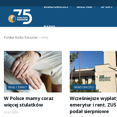
WIADOMOŚCI
MUZYKA
SPORT
RADIO
Polskie Radio Rzeszów
>
renty
KRAJ I ŚWIAT
WIADOMOŚCI
W Polsce mamy coraz
Wcześniejsze wypłat
więcej stulatków
emerytur i rent. ZUS
podał sierpniowe
31.07.2026