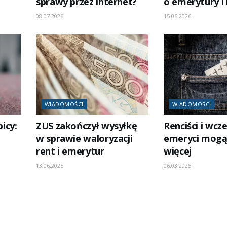
sprawy przez internet?
o emerytury i
08.07.2026
15.06.2026
WIADOMOŚCI
WIADOMOŚCI
icy:
ZUS zakończył wysyłkę
Renciści i wcze
w sprawie waloryzacji
emeryci mogą
rent i emerytur
więcej
13.06.2025
06.03.2025