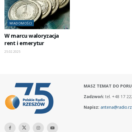
WIADOMOŚCI
W marcu waloryzacja
rent i emerytur
25.02.2025
MASZ TEMAT DO PORU
Zadzwoń:
tel. +48 17 22
Napisz:
antena@radio.rz