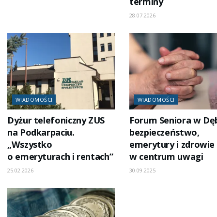
terminy
28.07.2026
WIADOMOŚCI
WIADOMOŚCI
Dyżur telefoniczny ZUS
Forum Seniora w Dęb
na Podkarpaciu.
bezpieczeństwo,
„Wszystko
emerytury i zdrowie
o emeryturach i rentach”
w centrum uwagi
25.02.2026
30.09.2025