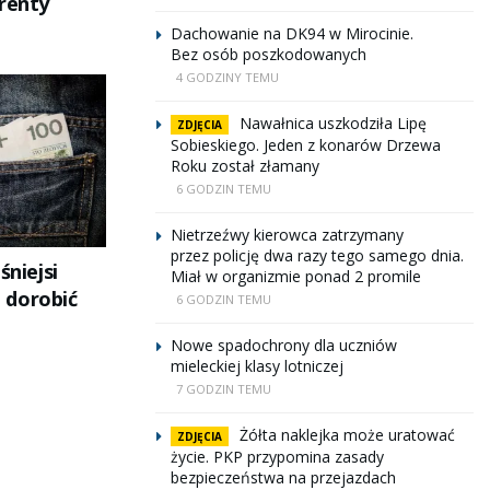
 renty
Dachowanie na DK94 w Mirocinie.
Bez osób poszkodowanych
4 GODZINY TEMU
Nawałnica uszkodziła Lipę
ZDJĘCIA
Sobieskiego. Jeden z konarów Drzewa
Roku został złamany
6 GODZIN TEMU
Nietrzeźwy kierowca zatrzymany
przez policję dwa razy tego samego dnia.
śniejsi
Miał w organizmie ponad 2 promile
 dorobić
6 GODZIN TEMU
Nowe spadochrony dla uczniów
mieleckiej klasy lotniczej
7 GODZIN TEMU
Żółta naklejka może uratować
ZDJĘCIA
życie. PKP przypomina zasady
bezpieczeństwa na przejazdach