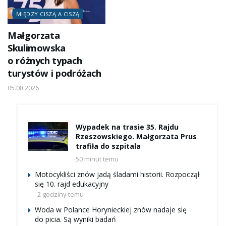
MIĘDZY CISZĄ A CISZĄ
Małgorzata
Skulimowska
o różnych typach
turystów i podróżach
05.08.2026
Wypadek na trasie 35. Rajdu
Rzeszowskiego. Małgorzata Prus
trafiła do szpitala
50 minut temu
Motocykliści znów jadą śladami historii. Rozpoczął
się 10. rajd edukacyjny
2 godziny temu
Woda w Polance Horynieckiej znów nadaje się
do picia. Są wyniki badań