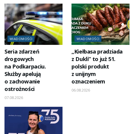
WIADOMOŚCI
WIADOMOŚCI
Seria zdarzeń
„Kiełbasa pradziada
drogowych
z Dukli” to już 51.
na Podkarpaciu.
polski produkt
Służby apelują
z unijnym
o zachowanie
oznaczeniem
ostrożności
06.08.2026
07.08.2026