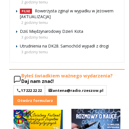
2 godziny temu
Rowerzysta zginął w wypadku w Jeżowem
PILNE
[AKTUALIZACJA]
2 godziny temu
Dziś Międzynarodowy Dzień Kota
3 godziny temu
Utrudnienia na DK28. Samochód wypadł z drogi
3 godziny temu
Byłeś świadkiem ważnego wydarzenia?
Daj nam znać!
17 222 22 22
antena@radio.rzeszow.pl
Otwórz formularz