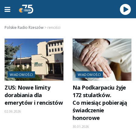
Polskie Radio Rzeszów
>
renciści
WIADOMOŚCI
WIADOMOŚCI
ZUS: Nowe limity
Na Podkarpaciu żyje
dorabiania dla
172 stulatków.
emerytów i rencistów
Co miesiąc pobierają
świadczenie
02.06.2026
honorowe
30.01.2026