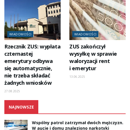
WIADOMOŚCI
WIADOMOŚCI
Rzecznik ZUS: wypłata
ZUS zakończył
czternastej
wysyłkę w sprawie
emerytury odbywa
waloryzacji rent
się automatycznie,
i emerytur
nie trzeba składać
13.06.2025
żadnych wniosków
27.08.2025
NAJNOWSZE
Wspólny patrol zatrzymał dwóch mężczyzn.
W aucie i domu znaleziono narkotyki