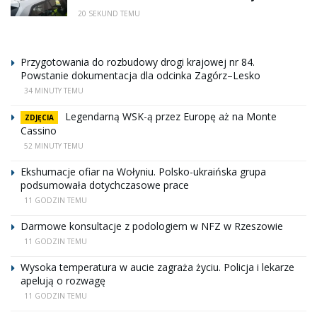
20 SEKUND TEMU
Przygotowania do rozbudowy drogi krajowej nr 84.
Powstanie dokumentacja dla odcinka Zagórz–Lesko
34 MINUTY TEMU
Legendarną WSK-ą przez Europę aż na Monte
ZDJĘCIA
Cassino
52 MINUTY TEMU
Ekshumacje ofiar na Wołyniu. Polsko-ukraińska grupa
podsumowała dotychczasowe prace
11 GODZIN TEMU
Darmowe konsultacje z podologiem w NFZ w Rzeszowie
11 GODZIN TEMU
Wysoka temperatura w aucie zagraża życiu. Policja i lekarze
apelują o rozwagę
11 GODZIN TEMU