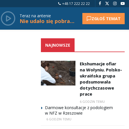
+48 17 222 22 22
Teraz na antenie
ZGŁOŚ TEMAT
Nie udało się pobrać tytułu.
NAJNOWSZE
Ekshumacje ofiar
na Wołyniu. Polsko-
ukraińska grupa
podsumowała
dotychczasowe
prace
6 GODZIN TEMU
Darmowe konsultacje z podologiem
w NFZ w Rzeszowie
6 GODZIN TEMU