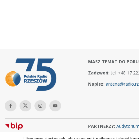
MASZ TEMAT DO PORU
Zadzwoń:
tel. +48 17 22
Napisz:
antena@radio.rz
PARTNERZY:
Audytoriu
Używamy ciasteczek, aby zapewnić najlepszą jakość korzy