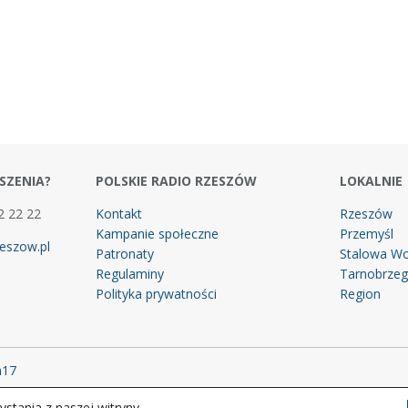
SZENIA?
POLSKIE RADIO RZESZÓW
LOKALNIE
2 22 22
Kontakt
Rzeszów
Kampanie społeczne
Przemyśl
eszow.pl
Patronaty
Stalowa Wo
Regulaminy
Tarnobrze
Polityka prywatności
Region
m17
stania z naszej witryny.