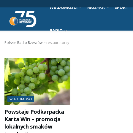
WIADOMOŚCI
MUZYKA
SPORT
RADIO
Polskie Radio Rzeszów
>
restauratorzy
WIADOMOŚCI
Powstaje Podkarpacka
Karta Win – promocja
lokalnych smaków