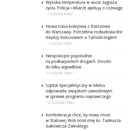
Wysoka temperatura w aucie zagraża
życiu. Policja i lekarze apelują o rozwagę
7 GODZIN TEMU
Nowa trasa kolejowa z Rzeszowa
do Warszawy. Potrzebna rozbudowa linii
między Rzeszowem a Tarnobrzegiem
7 GODZIN TEMU
Niespokojne popołudnie
na podkarpackich drogach. Doszło
do kilku wypadków
9 GODZIN TEMU
Szpital Specjalistyczny w Mielcu
odpowiada związkom zawodowym
w sprawie programu naprawczego
10 GODZIN TEMU
Konfederacja chce, by nowy most
w Stalowej Woli nosił imię ks. Tadeusza
Isakowicza-Zaleskiego