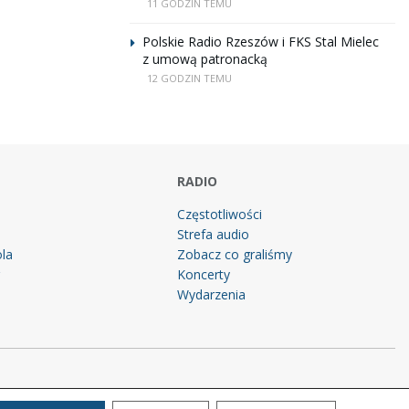
11 GODZIN TEMU
Polskie Radio Rzeszów i FKS Stal Mielec
z umową patronacką
12 GODZIN TEMU
RADIO
Częstotliwości
Strefa audio
la
Zobacz co graliśmy
g
Koncerty
Wydarzenia