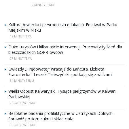
2 MINUTY TEMU
Kultura łowiecka i przyrodnicza edukacja. Festiwal w Parku
Miejskim w Nisku
12 MINUT TEMU
Dużo turystów i kilkanaście interwencji. Pracowity tydzień dla
bieszczadzkich GOPR-owców
27 MINUT TEMU
Gwiazdy „Trędowatej” wracają do Łańcuta. Elżbieta
Starostecka i Leszek Teleszyński spotkają się z widzami
54 MINUTY TEMU
Wielki Odpust Kalwaryjski. Tysiące pielgrzymów w Kalwarii
Pacławskiej
2 GODZINY TEMU
Bezpłatne badania profilaktyczne w Ustrzykach Dolnych.
Sprawdź poziom cukru i skład ciała
3 GODZINY TEMU