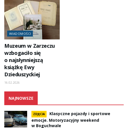
WIADOMOŚCI
Muzeum w Zarzeczu
wzbogaciło się
o najsłynniejszą
książkę Ewy
Dzieduszyckiej
16.02.2026
NAJNOWSZE
Klasyczne pojazdy i sportowe
ZDJĘCIA
emocje. Motoryzacyjny weekend
w Boguchwale