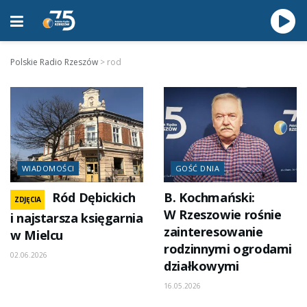
Polskie Radio Rzeszów
>
rod
WIADOMOŚCI
GOŚĆ DNIA
Ród Dębickich
B. Kochmański:
ZDJĘCIA
W Rzeszowie rośnie
i najstarsza księgarnia
zainteresowanie
w Mielcu
rodzinnymi ogrodami
02.06.2026
działkowymi
16.05.2026