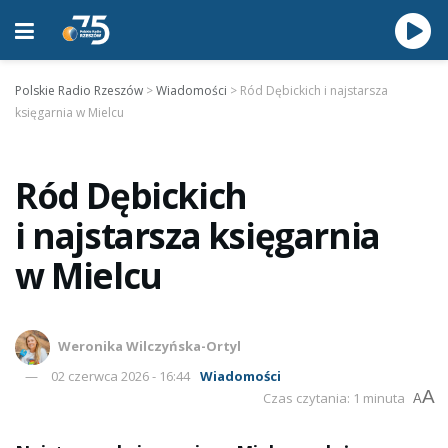
Polskie Radio Rzeszów
>
Wiadomości
>
Ród Dębickich i najstarsza
księgarnia w Mielcu
Ród Dębickich
i najstarsza księgarnia
w Mielcu
Weronika Wilczyńska-Ortyl
02 czerwca 2026 - 16:44
Wiadomości
A
Czas czytania: 1 minuta
A