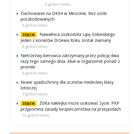
6 godzin temu
Dachowanie na DK94 w Mirocinie. Bez osób
poszkodowanych
6 godzin temu
Nawałnica uszkodziła Lipę Sobieskiego.
ZDJĘCIA
Jeden z konarów Drzewa Roku został złamany
8 godzin temu
Nietrzeźwy kierowca zatrzymany przez policję dwa
razy tego samego dnia. Miał w organizmie ponad 2
promile
9 godzin temu
Nowe spadochrony dla uczniów mieleckiej klasy
lotniczej
9 godzin temu
Żółta naklejka może uratować życie. PKP
ZDJĘCIA
przypomina zasady bezpieczeństwa na przejazdach
10 godzin temu