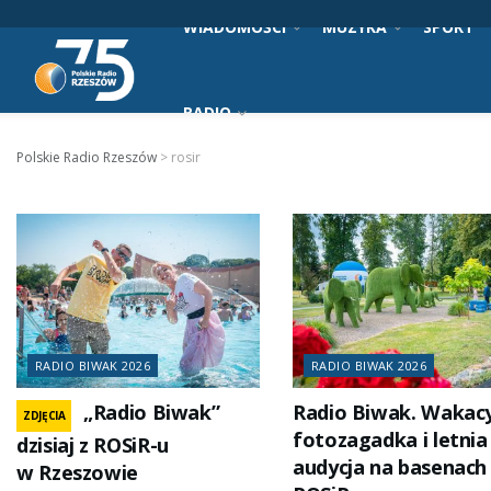
WIADOMOŚCI
MUZYKA
SPORT
RADIO
Polskie Radio Rzeszów
>
rosir
RADIO BIWAK 2026
RADIO BIWAK 2026
„Radio Biwak”
Radio Biwak. Wakac
ZDJĘCIA
fotozagadka i letnia
dzisiaj z ROSiR-u
audycja na basenach
w Rzeszowie