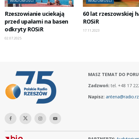
WIADOMOŚCI
WIADOMOŚCI
Rzeszowianie uciekają
60 lat rzeszowskiej h
przed upałami na basen
ROSiR
odkryty ROSiR
17.11.2023
02.07.2025
MASZ TEMAT DO PORU
Zadzwoń:
tel. +48 17 22
Napisz:
antena@radio.rz
PARTNERZY:
Audytoriu