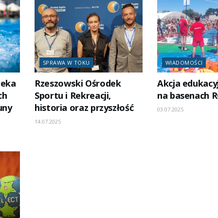
SPRAWA W TOKU
WIADOMOŚCI
zeka
Rzeszowski Ośrodek
Akcja edukacy
ch
Sportu i Rekreacji,
na basenach R
uny
historia oraz przyszłość
03.07.2025
14.07.2025