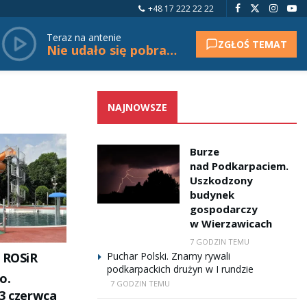
+48 17 222 22 22
Teraz na antenie
ZGŁOŚ TEMAT
Nie udało się pobrać tytułu.
NAJNOWSZE
Burze
nad Podkarpaciem.
Uszkodzony
budynek
gospodarczy
w Wierzawicach
7 GODZIN TEMU
 ROSiR
Puchar Polski. Znamy rywali
podkarpackich drużyn w I rundzie
o.
7 GODZIN TEMU
13 czerwca