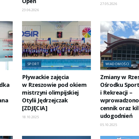
Open
27.05.2026
23.06.2026
SPORT
WIADOMOŚCI
Pływackie zajęcia
Zmiany w Rze
odka
w Rzeszowie pod okiem
Ośrodku Spor
mistrzyni olimpijskiej
i Rekreacji –
ana
Otylii Jędrzejczak
wprowadzono
[ZDJĘCIA]
cennik oraz ki
udogodnień
18.10.2025
05.10.2025