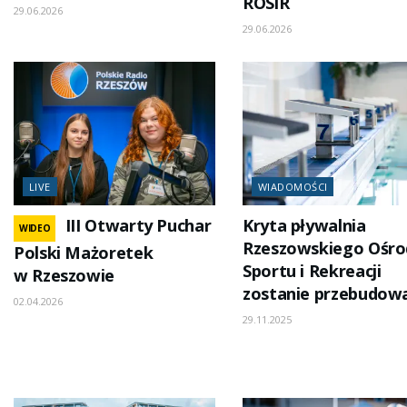
ROSiR
29.06.2026
29.06.2026
LIVE
WIADOMOŚCI
III Otwarty Puchar
Kryta pływalnia
WIDEO
Rzeszowskiego Ośr
Polski Mażoretek
Sportu i Rekreacji
w Rzeszowie
zostanie przebudow
02.04.2026
29.11.2025