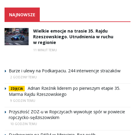
NAJNOWSZE
Wielkie emocje na trasie 35. Rajdu
Rzeszowskiego. Utrudnienia w ruchu
w regionie
11 MINUT TEMU
Burze i ulewy na Podkarpaciu. 244 interwencje strażaków
2 GODZINY TEMU
Adrian Rzeźnik liderem po pierwszym etapie 35.
ZDJĘCIA
Marma Rajdu Rzeszowskiego
9 GODZIN TEMU
Przyszłość ZOZ-u w Ropczycach wywołuje spór w powiecie
ropczycko-sędziszowskim
10 GODZIN TEMU
Dachowanie na DK94 w Mirocinie. Bez osób