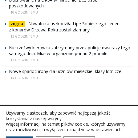
poszkodowanych
10 GODZIN TEMU
Nawałnica uszkodziła Lipę Sobieskiego. Jeden
ZDJĘCIA
z konarów Drzewa Roku został złamany
13 GODZIN TEMU
Nietrzeźwy kierowca zatrzymany przez policję dwa razy tego
samego dnia. Miał w organizmie ponad 2 promile
13 GODZIN TEMU
Nowe spadochrony dla uczniów mieleckiej klasy lotniczej
14 GODZIN TEMU
Używamy ciasteczek, aby zapewnić najlepszą jakość
korzystania z naszej witryny.
Więcej informacji na temat plików cookie, których używamy,
oraz możliwości ich wyłączenia znajdziesz w ustawieniach.
Copyright © 2026Polskie Radio Rzeszów S.A. w likwidacj.