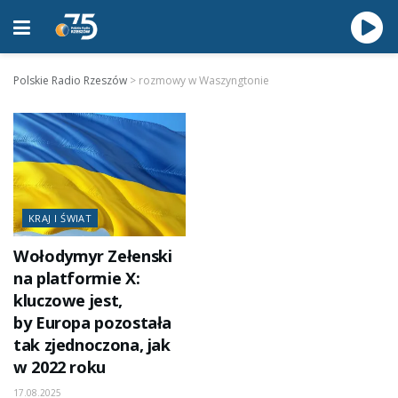
Polskie Radio Rzeszów
>
rozmowy w Waszyngtonie
KRAJ I ŚWIAT
Wołodymyr Zełenski
na platformie X:
kluczowe jest,
by Europa pozostała
tak zjednoczona, jak
w 2022 roku
17.08.2025