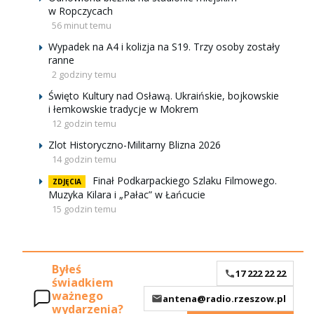
w Ropczycach
56 minut temu
Wypadek na A4 i kolizja na S19. Trzy osoby zostały
ranne
2 godziny temu
Święto Kultury nad Osławą. Ukraińskie, bojkowskie
i łemkowskie tradycje w Mokrem
12 godzin temu
Zlot Historyczno-Militarny Blizna 2026
14 godzin temu
Finał Podkarpackiego Szlaku Filmowego.
ZDJĘCIA
Muzyka Kilara i „Pałac” w Łańcucie
15 godzin temu
Byłeś
17 222 22 22
świadkiem
ważnego
antena@radio.rzeszow.pl
wydarzenia?