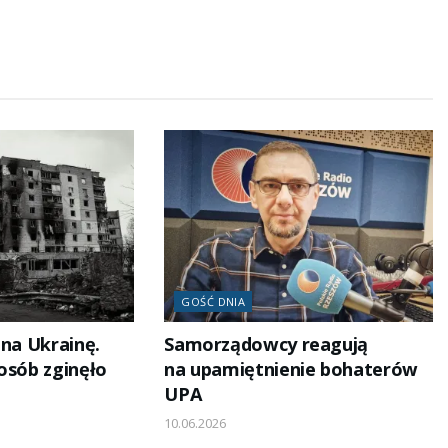
GOŚĆ DNIA
 na Ukrainę.
Samorządowcy reagują
osób zginęło
na upamiętnienie bohaterów
UPA
10.06.2026