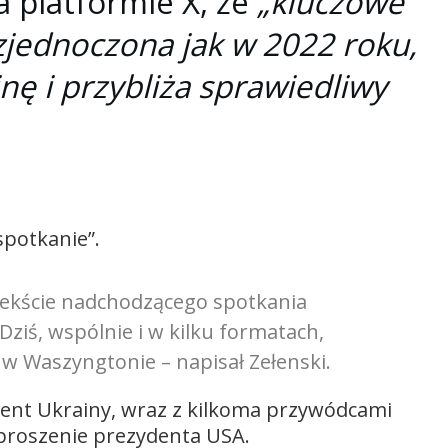
a platformie X, że
„kluczowe
 zjednoczona jak w 2022 roku,
ę i przybliża sprawiedliwy
spotkanie”.
tekście nadchodzącego spotkania
iś, wspólnie i w kilku formatach,
w Waszyngtonie – napisał Zełenski.
ent Ukrainy, wraz z kilkoma przywódcami
proszenie prezydenta USA.