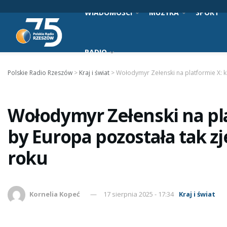
WIADOMOŚCI
MUZYKA
SPORT
RADIO
Polskie Radio Rzeszów
>
Kraj i świat
>
Wołodymyr Zełenski na platformie X: k
Wołodymyr Zełenski na pla
by Europa pozostała tak z
roku
Kornelia Kopeć
17 sierpnia 2025 - 17:34
Kraj i świat