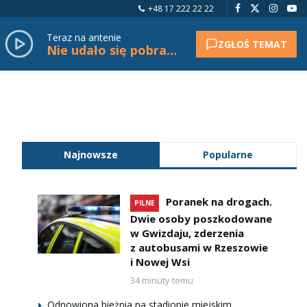
+48 17 222 22 22
Teraz na antenie
ZGŁOŚ TEMAT
Nie udało się pobrać tytułu.
Najnowsze
Popularne
Poranek na drogach.
PILNE
Dwie osoby poszkodowane
w Gwizdaju, zderzenia
z autobusami w Rzeszowie
i Nowej Wsi
34 minuty temu
Odnowiona bieżnia na stadionie miejskim