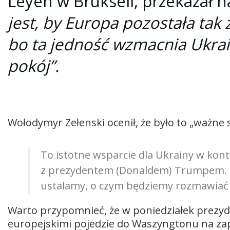
Leyen w Brukseli, przekazał n
jest, by Europa pozostała tak
bo ta jedność wzmacnia Ukrain
pokój”.
Wołodymyr Zełenski ocenił, że było to „ważne 
To istotne wsparcie dla Ukrainy w kon
z prezydentem (Donaldem) Trumpem. Dz
ustalamy, o czym będziemy rozmawiać 
Warto przypomnieć, że w poniedziałek prezyd
europejskimi pojedzie do Waszyngtonu na za