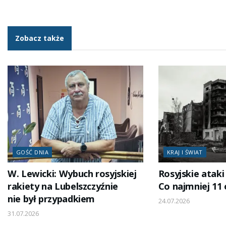
Zobacz także
GOŚĆ DNIA
KRAJ I ŚWIAT
W. Lewicki: Wybuch rosyjskiej
Rosyjskie ataki
rakiety na Lubelszczyźnie
Co najmniej 11 
nie był przypadkiem
24.07.2026
31.07.2026