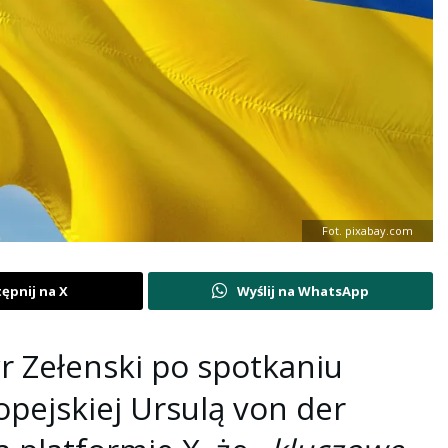
Fot. pixabay.com
ępnij na X
Wyślij na WhatsApp
 Zełenski po spotkaniu
opejskiej Ursulą von der