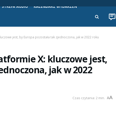
STREFA AUDIO
KALENDARZ WYDARZEŃ
luczowe jest, by Europa pozostała tak zjednoczona, jak w 2022 roku
tformie X: kluczowe jest,
jednoczona, jak w 2022
A
Czas czytania: 2 min.
A