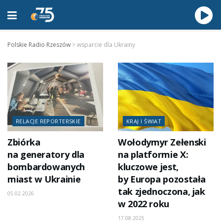
Polskie Radio Rzeszów
>
wsparcie dla Ukrainy
RELACJE REPORTERSKIE
KRAJ I ŚWIAT
Zbiórka
Wołodymyr Zełenski
na generatory dla
na platformie X:
bombardowanych
kluczowe jest,
miast w Ukrainie
by Europa pozostała
tak zjednoczona, jak
05.02.2026
w 2022 roku
17.08.2025