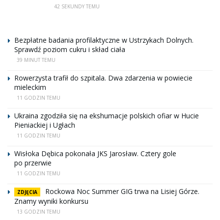
42 SEKUNDY TEMU
Bezpłatne badania profilaktyczne w Ustrzykach Dolnych.
Sprawdź poziom cukru i skład ciała
39 MINUT TEMU
Rowerzysta trafił do szpitala. Dwa zdarzenia w powiecie
mieleckim
11 GODZIN TEMU
Ukraina zgodziła się na ekshumacje polskich ofiar w Hucie
Pieniackiej i Ugłach
11 GODZIN TEMU
Wisłoka Dębica pokonała JKS Jarosław. Cztery gole
po przerwie
11 GODZIN TEMU
Rockowa Noc Summer GIG trwa na Lisiej Górze.
ZDJĘCIA
Znamy wyniki konkursu
13 GODZIN TEMU