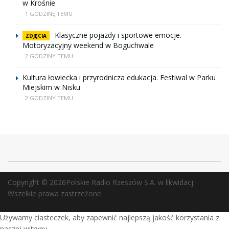
w Krośnie
1 GODZINĘ TEMU
Klasyczne pojazdy i sportowe emocje.
ZDJĘCIA
Motoryzacyjny weekend w Boguchwale
2 GODZINY TEMU
Kultura łowiecka i przyrodnicza edukacja. Festiwal w Parku
Miejskim w Nisku
2 GODZINY TEMU
Copyright © 2026Polskie Radio Rzeszów S.A. w likwidacj.
Wszelkie prawa zastrzeżone.
Używamy ciasteczek, aby zapewnić najlepszą jakość korzystania z
naszej witryny.