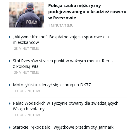
Policja szuka mężczyzny
podejrzewanego o kradzież roweru
w Rzeszowie
1 MINUTA TEMU
„Aktywne Krosno”. Bezpłatne zajęcia sportowe dla
mieszkańców
28 MINUT TEMU
Stal Rzeszów straciła punkt w ważnym meczu. Remis
z Polonią Piła
39 MINUT TEMU
Motocyklista zderzył się z sarną na DK77
1 GODZINĘ TEMU
Pałac Wodzickich w Tyczynie otwarty dla zwiedzających.
Wstęp bezpłatny
1 GODZINĘ TEMU
Starocie, rękodzieło i wyjątkowe przedmioty. Jarmark