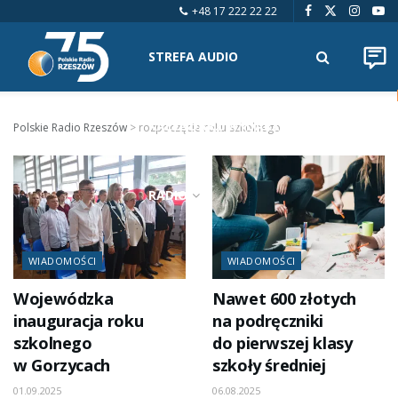
+48 17 222 22 22
STREFA AUDIO
KALENDARZ WYDARZEŃ
Polskie Radio Rzeszów
>
rozpoczęcie roku szkolnego
RADIO
WIADOMOŚCI
WIADOMOŚCI
Wojewódzka
Nawet 600 złotych
inauguracja roku
na podręczniki
szkolnego
do pierwszej klasy
w Gorzycach
szkoły średniej
01.09.2025
06.08.2025