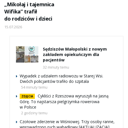
„Mikołaj i tajemnica
Wifika” trafił
do rodziców i dzieci
15.07.2026
Sędziszów Małopolski z nowym
zakładem opiekuńczym dla
pacjentów
32 minuty temu
Wypadek z udziałem radiowozu w Starej Wsi.
Dwóch policjantów trafiło do szpitala
54 minuty temu
Cykliści z Rzeszowa wyruszyli na Jasną
ZDJĘCIA
Górę. To najstarsza pielgrzymka rowerowa
w Polsce
2 godziny temu
Czołowe zderzenie w Wiśniowej. Trzy osoby ranne,
wprowadzono ruch wahadłowy [AKTUALIZACJA]