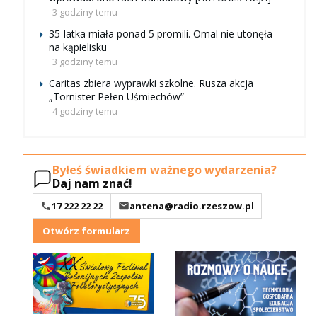
3 godziny temu
35-latka miała ponad 5 promili. Omal nie utonęła
na kąpielisku
3 godziny temu
Caritas zbiera wyprawki szkolne. Rusza akcja
„Tornister Pełen Uśmiechów”
4 godziny temu
Byłeś świadkiem ważnego wydarzenia?
Daj nam znać!
17 222 22 22
antena@radio.rzeszow.pl
Otwórz formularz