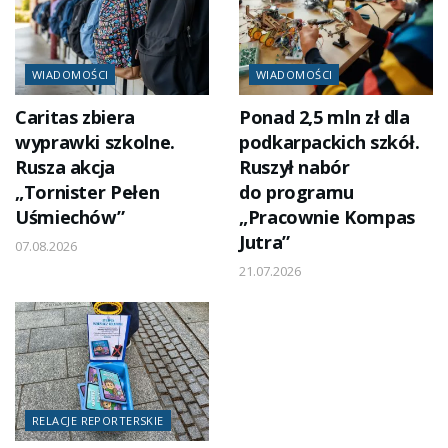
WIADOMOŚCI
WIADOMOŚCI
Caritas zbiera
Ponad 2,5 mln zł dla
wyprawki szkolne.
podkarpackich szkół.
Rusza akcja
Ruszył nabór
„Tornister Pełen
do programu
Uśmiechów”
„Pracownie Kompas
Jutra”
07.08.2026
21.07.2026
RELACJE REPORTERSKIE