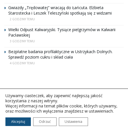
Gwiazdy „Trędowatej” wracają do Łańcuta. Elżbieta
Starostecka i Leszek Teleszyński spotkają się z widzami
2 GODZINY TEMU
Wielki Odpust Kalwaryjski. Tysiące pielgrzymów w Kalwarii
Pacławskiej
3 GODZINY TEMU
Bezpłatne badania profilaktyczne w Ustrzykach Dolnych.
Sprawdź poziom cukru i skład ciała
4 GODZINY TEMU
Używamy ciasteczek, aby zapewnić najlepszą jakość
korzystania z naszej witryny.
Więcej informacji na temat plików cookie, których używamy,
oraz możliwości ich wyłączenia znajdziesz w ustawieniach.
Copyright © 2026Polskie Radio Rzeszów S.A. w likwidacj.
Wszelkie prawa zastrzeżone.
Akceptuj
Odrzuć
Ustawienia