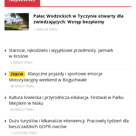
Pałac Wodzickich w Tyczynie otwarty dla
zwiedzających. Wstęp bezpłatny
1 MINUTA TEMU
Starocie, rękodzieło i wyjątkowe przedmioty. Jarmark
w Krośnie
5 MINUT TEMU
Klasyczne pojazdy i sportowe emocje.
ZDJĘCIA
Motoryzacyjny weekend w Boguchwale
48 MINUT TEMU
Kultura łowiecka i przyrodnicza edukacja. Festiwal w Parku
Miejskim w Nisku
58 MINUT TEMU
Dużo turystów i kilkanaście interwencji. Pracowity tydzień dla
bieszczadzkich GOPR-owców
1 GODZINĘ TEMU