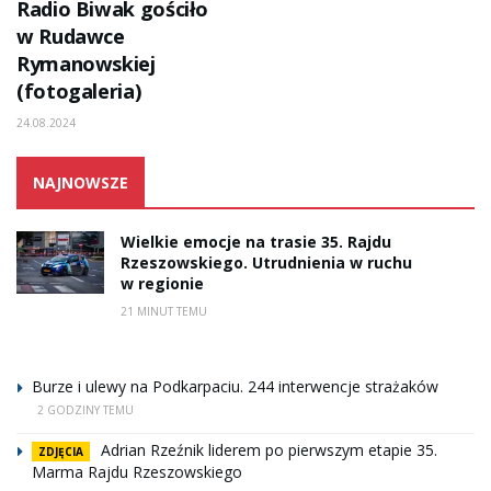
Radio Biwak gościło
w Rudawce
Rymanowskiej
(fotogaleria)
24.08.2024
NAJNOWSZE
Wielkie emocje na trasie 35. Rajdu
Rzeszowskiego. Utrudnienia w ruchu
w regionie
21 MINUT TEMU
Burze i ulewy na Podkarpaciu. 244 interwencje strażaków
2 GODZINY TEMU
Adrian Rzeźnik liderem po pierwszym etapie 35.
ZDJĘCIA
Marma Rajdu Rzeszowskiego