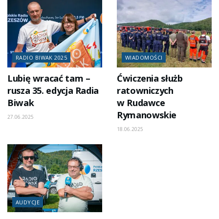
RADIO BIWAK 2025
WIADOMOŚCI
Lubię wracać tam –
Ćwiczenia służb
rusza 35. edycja Radia
ratowniczych
Biwak
w Rudawce
Rymanowskie
27.06.2025
18.06.2025
AUDYCJE