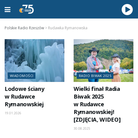
Polskie Radio Rzeszów
>
Rudawka Rymanowska
WIADOMOŚCI
RADIO BIWAK 2025
Lodowe ściany
Wielki finał Radia
w Rudawce
Biwak 2025
Rymanowskiej
w Rudawce
Rymanowskiej!
19.01.2026
[ZDJĘCIA, WIDEO]
30.08.2025