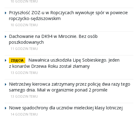
10 GODZIN TEMU
Przyszłość ZOZ-u w Ropczycach wywołuje spór w powiecie
ropczycko-sędziszowskim
10 GODZIN TEMU
Dachowanie na DK94 w Mirocinie. Bez osób
poszkodowanych
11 GODZIN TEMU
Nawałnica uszkodziła Lipę Sobieskiego. Jeden
ZDJĘCIA
z konarów Drzewa Roku został złamany
13 GODZIN TEMU
Nietrzeźwy kierowca zatrzymany przez policję dwa razy tego
samego dnia. Miał w organizmie ponad 2 promile
13 GODZIN TEMU
Nowe spadochrony dla uczniów mieleckiej klasy lotniczej
14 GODZIN TEMU