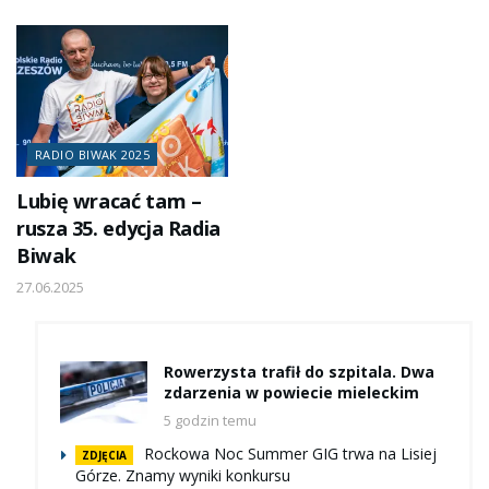
w Rudawce
Biwak 2025
Rymanowskiej
w Rudawce
Rymanowskiej!
19.01.2026
[ZDJĘCIA, WIDEO]
30.08.2025 - Aktualizacja
12.03.2026
RADIO BIWAK 2025
Lubię wracać tam –
rusza 35. edycja Radia
Biwak
27.06.2025