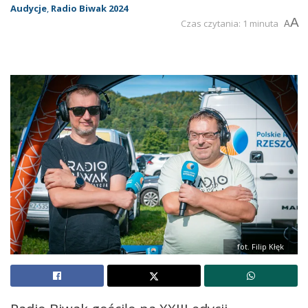
Audycje
,
Radio Biwak 2024
A
Czas czytania: 1 minuta
A
fot. Filip Kłęk