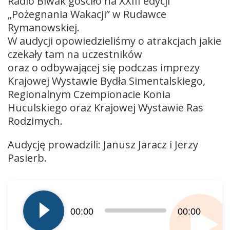
Radio Biwak gościło na XXIII edycji
„Pożegnania Wakacji” w Rudawce
Rymanowskiej.
W audycji opowiedzieliśmy o atrakcjach jakie
czekały tam na uczestników
oraz o odbywającej się podczas imprezy
Krajowej Wystawie Bydła Simentalskiego,
Regionalnym Czempionacie Konia
Huculskiego oraz Krajowej Wystawie Ras
Rodzimych.
Audycję prowadzili: Janusz Jaracz i Jerzy
Pasierb.
Odtwarzacz
plików
dźwiękowych
00:00
00:00