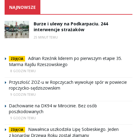
NAJNOWSZE
Burze i ulewy na Podkarpaciu. 244
interwencje strażaków
25 MINUT TEMU
Adrian Rzeźnik liderem po pierwszym etapie 35.
ZDJĘCIA
Marma Rajdu Rzeszowskiego
8 GODZIN TEMU
Przyszłość ZOZ-u w Ropczycach wywołuje spór w powiecie
ropczycko-sędziszowskim
9 GODZIN TEMU
Dachowanie na DK94 w Mirocinie. Bez osób
poszkodowanych
9 GODZIN TEMU
Nawałnica uszkodziła Lipę Sobieskiego. Jeden
ZDJĘCIA
z konarów Drzewa Roku został złamany