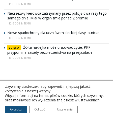
11 GODZIN TEMU
Nietrzeźwy kierowca zatrzymany przez policję dwa razy tego
samego dnia. Miał w organizmie ponad 2 promile
12 GODZIN TEMU
Nowe spadochrony dla uczniów mieleckiej klasy lotniczej
12 GODZIN TEMU
Żółta naklejka może uratować życie. PKP
ZDJĘCIA
przypomina zasady bezpieczeństwa na przejazdach
13 GODZIN TEMU
Używamy ciasteczek, aby zapewnić najlepszą jakość
korzystania z naszej witryny.
Więcej informacji na temat plików cookie, których używamy,
oraz możliwości ich wyłączenia znajdziesz w ustawieniach.
Copyright © 2026Polskie Radio Rzeszów S.A. w likwidacj.
Wszelkie prawa zastrzeżone.
Akceptuj
Odrzuć
Ustawienia