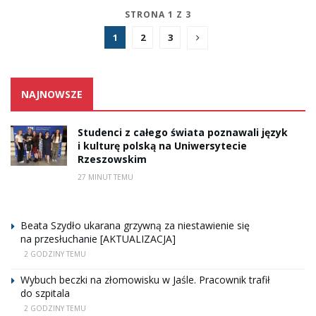
STRONA 1 Z 3
1
2
3
NAJNOWSZE
Studenci z całego świata poznawali język
i kulturę polską na Uniwersytecie
Rzeszowskim
27 MINUT TEMU
Beata Szydło ukarana grzywną za niestawienie się
na przesłuchanie [AKTUALIZACJA]
2 GODZINY TEMU
Wybuch beczki na złomowisku w Jaśle. Pracownik trafił
do szpitala
2 GODZINY TEMU