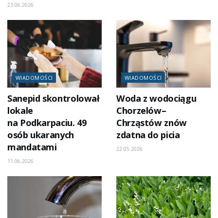
23.06.2026
WIADOMOŚCI
WIADOMOŚCI
Sanepid skontrolował
Woda z wodociągu
lokale
Chorzelów–
na Podkarpaciu. 49
Chrząstów znów
osób ukaranych
zdatna do picia
mandatami
22.05.2026
11.06.2026