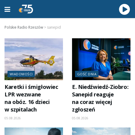
Polskie Radio Rzeszów
>
sanepid
WIADOMOŚCI
GOŚĆ DNIA
Karetki i śmigłowiec
E. Niedźwiedź-Ziobro:
LPR wezwane
Sanepid reaguje
na obóz. 16 dzieci
na coraz więcej
w szpitalach
zgłoszeń
05.08.2026
05.08.2026