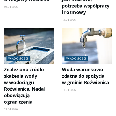
potrzeba współpracy
30.04.2026
i rozmowy
13.04.2026
WIADOMOŚCI
WIADOMOŚCI
Znaleziono źródło
Woda warunkowo
skażenia wody
zdatna do spożycia
w wodociągu
w gminie Roźwienica
Roźwienica. Nadal
11.04.2026
obowiązują
ograniczenia
13.04.2026