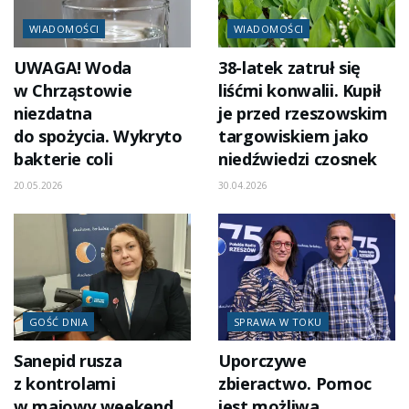
WIADOMOŚCI
WIADOMOŚCI
UWAGA! Woda
38-latek zatruł się
w Chrząstowie
liśćmi konwalii. Kupił
niezdatna
je przed rzeszowskim
do spożycia. Wykryto
targowiskiem jako
bakterie coli
niedźwiedzi czosnek
20.05.2026
30.04.2026
GOŚĆ DNIA
SPRAWA W TOKU
Sanepid rusza
Uporczywe
z kontrolami
zbieractwo. Pomoc
w majowy weekend
jest możliwa,