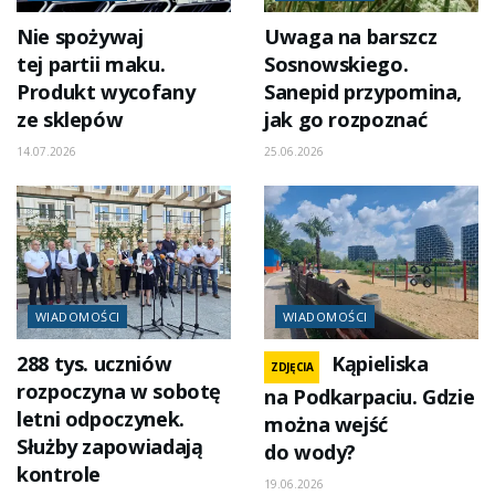
Nie spożywaj
Uwaga na barszcz
tej partii maku.
Sosnowskiego.
Produkt wycofany
Sanepid przypomina,
ze sklepów
jak go rozpoznać
14.07.2026
25.06.2026
WIADOMOŚCI
WIADOMOŚCI
288 tys. uczniów
Kąpieliska
ZDJĘCIA
rozpoczyna w sobotę
na Podkarpaciu. Gdzie
letni odpoczynek.
można wejść
Służby zapowiadają
do wody?
kontrole
19.06.2026