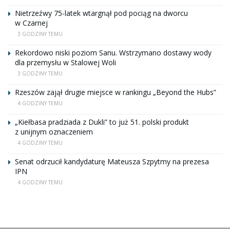
Nietrzeźwy 75-latek wtargnął pod pociąg na dworcu
w Czarnej
3 GODZINY TEMU
Rekordowo niski poziom Sanu. Wstrzymano dostawy wody
dla przemysłu w Stalowej Woli
3 GODZINY TEMU
Rzeszów zajął drugie miejsce w rankingu „Beyond the Hubs”
4 GODZINY TEMU
„Kiełbasa pradziada z Dukli” to już 51. polski produkt
z unijnym oznaczeniem
4 GODZINY TEMU
Senat odrzucił kandydaturę Mateusza Szpytmy na prezesa
IPN
4 GODZINY TEMU